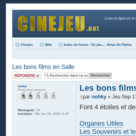
Le jeu en ligne sur le
Cinejeu
Wiki
Index du forum
‹
En jeu...
‹
Brian De Palma
Les bons films en Salle
Publier une
réponse
Les bons films
nohky
Producteur reconnu
par
nohky
» Jeu Sep 17
Font 4 étoiles et de
Message(s) :
99
Inscription :
Mer Jan 09, 2008 13:48
Organes Utiles
Les Souvenirs et l