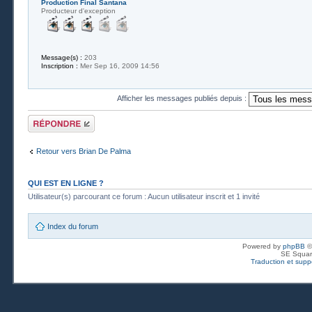
Production Final Santana
Producteur d'exception
Message(s) :
203
Inscription :
Mer Sep 16, 2009 14:56
Afficher les messages publiés depuis :
Publier une
réponse
Retour vers Brian De Palma
QUI EST EN LIGNE ?
Utilisateur(s) parcourant ce forum : Aucun utilisateur inscrit et 1 invité
Index du forum
Powered by
phpBB
©
SE Squar
Traduction et suppo