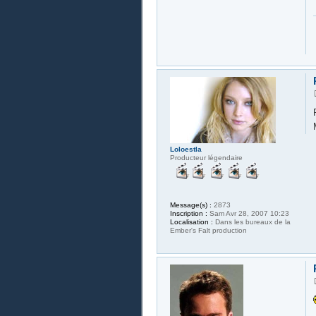
Loloestla
Producteur légendaire
Message(s) :
2873
Inscription :
Sam Avr 28, 2007 10:23
Localisation :
Dans les bureaux de la
Ember's Falt production