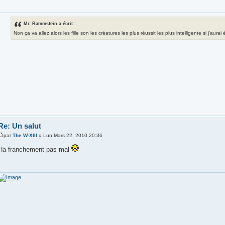
Mr. Rammstein a écrit :
Non ça va allez alors les fille son les créatures les plus réussit les plus intelligente si j'aura
Re: Un salut
par
The W-XIII
» Lun Mars 22, 2010 20:36
Ha franchement pas mal