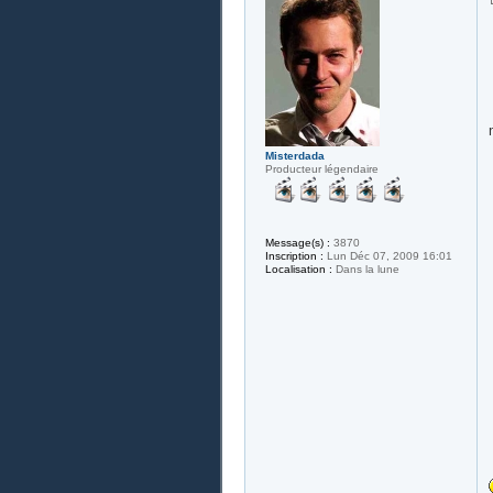
Misterdada
Producteur légendaire
Message(s) :
3870
Inscription :
Lun Déc 07, 2009 16:01
Localisation :
Dans la lune