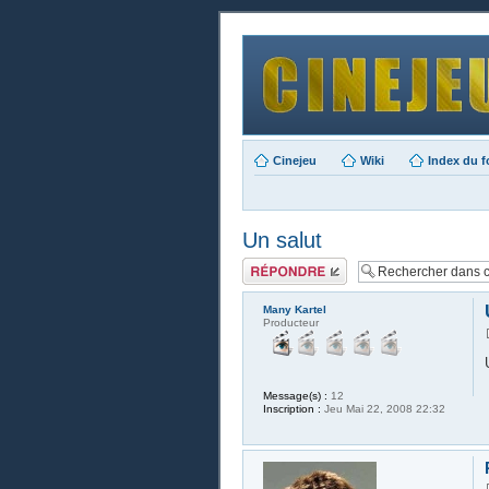
Cinejeu
Wiki
Index du 
Un salut
Publier une
réponse
Many Kartel
Producteur
Message(s) :
12
Inscription :
Jeu Mai 22, 2008 22:32