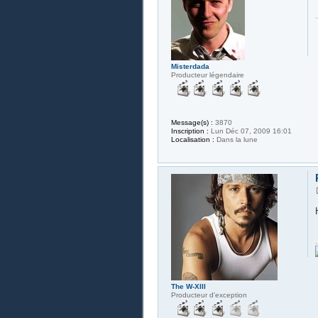
Misterdada
Producteur légendaire
Message(s) :
3870
Inscription :
Lun Déc 07, 2009 16:01
Localisation :
Dans la lune
The W-XIII
Producteur d'exception