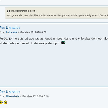
Mr. Rammstein a écrit :
Non ça va allez alors les fille son les créatures les plus réussit les plus intelligente si j'aura
Re: Un salut
par
Loloestla
» Mer Mars 17, 2010 0:38
Purée, je me suis dit que j'avais loupé un post dans une ville abandonnée, alors j
Misterdada qui faisait du déterrage de topic.
Re: Un salut
par
Misterdada
» Mer Mars 17, 2010 0:40