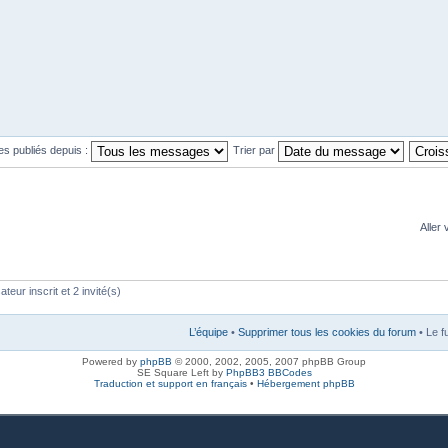
es publiés depuis :
Trier par
Aller 
teur inscrit et 2 invité(s)
L’équipe
•
Supprimer tous les cookies du forum
• Le f
Powered by
phpBB
© 2000, 2002, 2005, 2007 phpBB Group
SE Square Left by
PhpBB3 BBCodes
Traduction et support en français
•
Hébergement phpBB