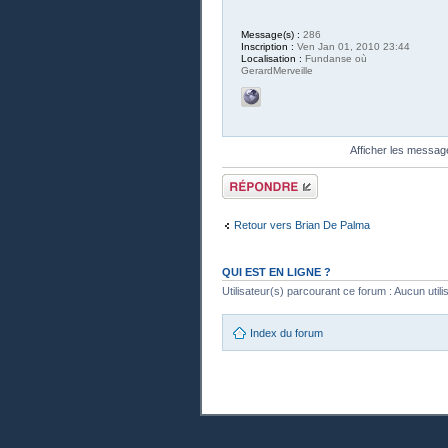
Message(s) :
286
Inscription :
Ven Jan 01, 2010 23:44
Localisation :
Fundanse où
GerardMerveille
Afficher les messag
Publier une
réponse
Retour vers Brian De Palma
QUI EST EN LIGNE ?
Utilisateur(s) parcourant ce forum : Aucun utilisa
Index du forum