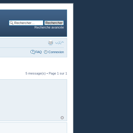
Recherche avancée
FAQ
Connexion
5 message(s) • Page
1
sur
1