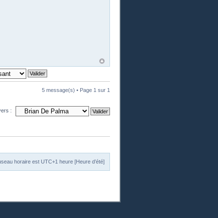
5 message(s) • Page
1
sur
1
vers :
useau horaire est UTC+1 heure [Heure d’été]