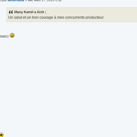
par
Misterdada
» Mer Mars 17, 2010 0:32
Many Kartel a écrit :
Un salut et un bon courage à mes concurrents producteur
merci