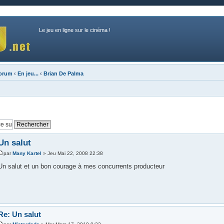
Le jeu en ligne sur le cinéma !
forum
‹
En jeu...
‹
Brian De Palma
Un salut
par
Many Kartel
» Jeu Mai 22, 2008 22:38
Un salut et un bon courage à mes concurrents producteur
Re: Un salut