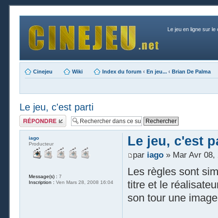
Le jeu en ligne sur le
Cinejeu
Wiki
Index du forum
‹
En jeu...
‹
Brian De Palma
Le jeu, c'est parti
Publier une
réponse
Le jeu, c'est p
iago
Producteur
par
iago
» Mar Avr 08,
Les règles sont simp
Message(s) :
7
titre et le réalisat
Inscription :
Ven Mars 28, 2008 16:04
son tour une image,