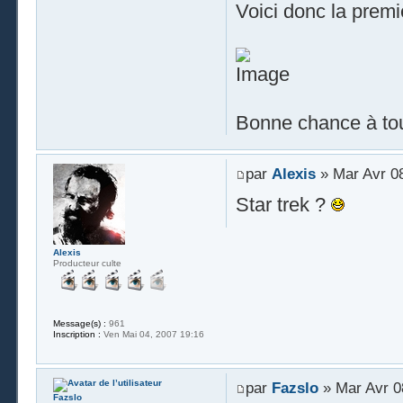
Voici donc la prem
Bonne chance à to
par
Alexis
» Mar Avr 08
Star trek ?
Alexis
Producteur culte
Message(s) :
961
Inscription :
Ven Mai 04, 2007 19:16
par
Fazslo
» Mar Avr 0
Fazslo