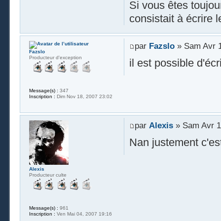
Si vous êtes toujou
consistait à écrire 
par
Fazslo
» Sam Avr 1
Fazslo
Producteur d'exception
il est possible d'é
Message(s) :
347
Inscription :
Dim Nov 18, 2007 23:02
par
Alexis
» Sam Avr 1
Nan justement c'est
Alexis
Producteur culte
Message(s) :
961
Inscription :
Ven Mai 04, 2007 19:16