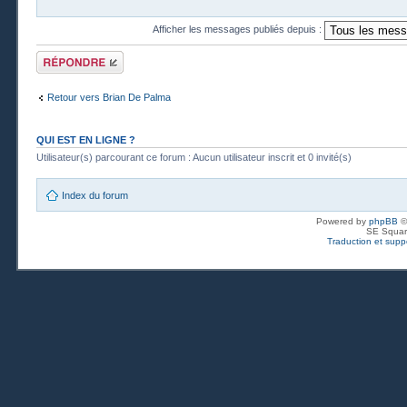
Afficher les messages publiés depuis :
Publier une
réponse
Retour vers Brian De Palma
QUI EST EN LIGNE ?
Utilisateur(s) parcourant ce forum : Aucun utilisateur inscrit et 0 invité(s)
Index du forum
Powered by
phpBB
©
SE Squar
Traduction et suppo