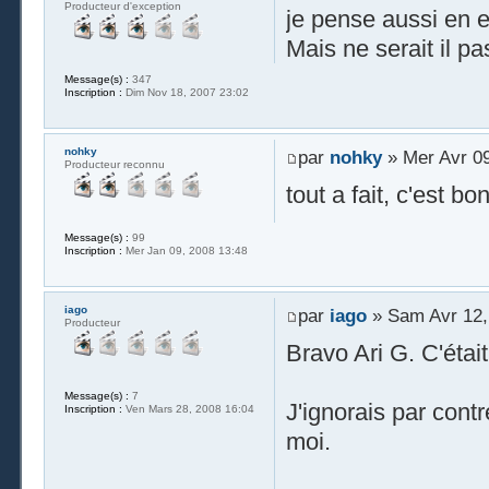
Producteur d'exception
je pense aussi en ef
Mais ne serait il pa
Message(s) :
347
Inscription :
Dim Nov 18, 2007 23:02
nohky
par
nohky
» Mer Avr 09
Producteur reconnu
tout a fait, c'est b
Message(s) :
99
Inscription :
Mer Jan 09, 2008 13:48
iago
par
iago
» Sam Avr 12,
Producteur
Bravo Ari G. C'étai
Message(s) :
7
J'ignorais par contr
Inscription :
Ven Mars 28, 2008 16:04
moi.