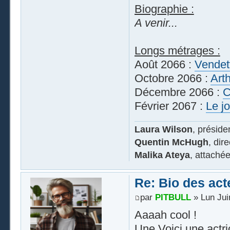
Biographie :
A venir...
Longs métrages :
Août 2066 :
Vendett
Octobre 2066 :
Arth
Décembre 2066 :
C
Février 2067 :
Le j
Laura Wilson
, préside
Quentin McHugh
, dir
Malika Ateya
, attaché
Re: Bio des act
par
PITBULL
» Lun Jui
Aaaah cool !
Une Voici une actr