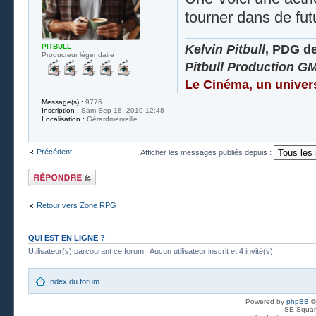
tourner dans de fut
Kelvin Pitbull
, PDG d
PITBULL
Producteur légendaire
Pitbull Production G
Le Cinéma, un univer
Message(s) :
9776
Inscription :
Sam Sep 18, 2010 12:48
Localisation :
Gérardmerveille
Précédent
Afficher les messages publiés depuis :
Publier une
réponse
Retour vers Zone RPG
QUI EST EN LIGNE ?
Utilisateur(s) parcourant ce forum : Aucun utilisateur inscrit et 4 invité(s)
Index du forum
Powered by
phpBB
©
SE Squar