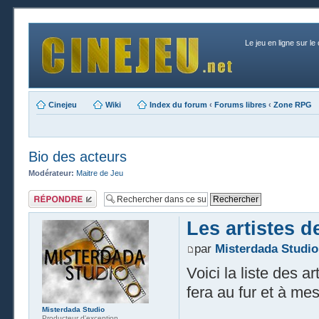
Le jeu en ligne sur le
Cinejeu
Wiki
Index du forum
‹
Forums libres
‹
Zone RPG
Bio des acteurs
Modérateur:
Maitre de Jeu
Publier une
réponse
Les artistes d
par
Misterdada Studio
Voici la liste des a
fera au fur et à me
Misterdada Studio
Producteur d'exception