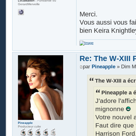
Localisation :
Fundanse où
GerardMerveille
Merci.
Vous aussi vous fa
bien Keira Knightl
Re: The W-XIII 
par
Pineapple
» Dim Ma
The W-XIII a écri
Pineapple a éc
J'adore l'affi
mignonne
Votre nouvel 
Pineapple
Faut dire que
Producteur culte
Harrison Ford