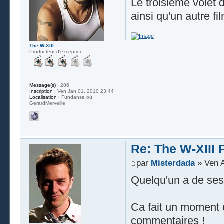
Le troisième volet d
ainsi qu'un autre fil
The W-XIII
Producteur d'exception
Message(s) :
286
Inscription :
Ven Jan 01, 2010 23:44
Localisation :
Fundanse où
GerardMerveille
Re: The W-XIII 
par
Misterdada
» Ven A
Quelqu'un a de ses
Ca fait un moment q
commentaires !