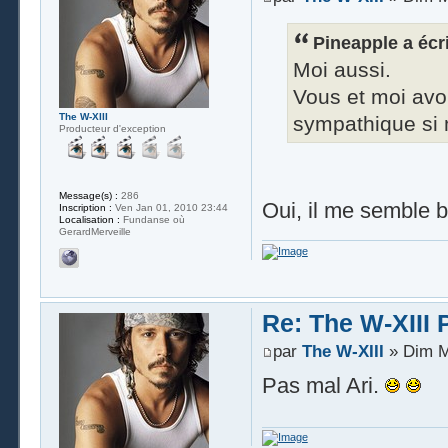
Pineapple a écri
Moi aussi.
Vous et moi avo
The W-XIII
sympathique si 
Producteur d'exception
Message(s) :
286
Oui, il me semble bi
Inscription :
Ven Jan 01, 2010 23:44
Localisation :
Fundanse où
GerardMerveille
Re: The W-XIII 
par
The W-XIII
» Dim M
Pas mal Ari.