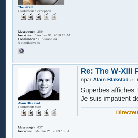
The W-XIII
Producteur d'exception
Message(s) :
286
Inscription :
Ven Jan 01, 2010 23:44
Localisation :
Fundanse où
GerardMerveille
Re: The W-XIII 
par
Alain Blakstad
» L
Superbes affiches !
Je suis impatient de
Alain Blakstad
Producteur culte
Directe
Message(s) :
637
Inscription :
Mar Juil 21, 2009 13:04