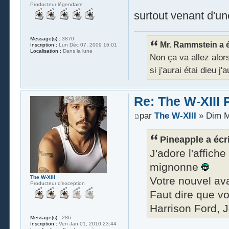
Producteur légendaire
surtout venant d'un
Message(s) :
3870
Mr. Rammstein a éc
Inscription :
Lun Déc 07, 2009 16:01
Localisation :
Dans la lune
Non ça va allez alors 
si j'aurai étai dieu j
Re: The W-XIII 
par
The W-XIII
» Dim M
Pineapple a écri
J'adore l'affiche
mignonne
The W-XIII
Votre nouvel av
Producteur d'exception
Faut dire que v
Harrison Ford, 
Message(s) :
286
Inscription :
Ven Jan 01, 2010 23:44