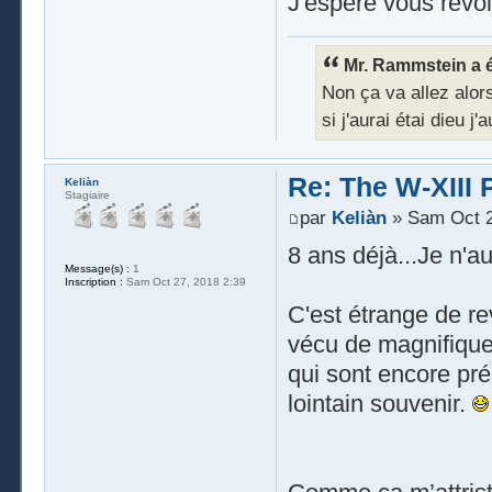
J'espère vous revoi
Mr. Rammstein a éc
Non ça va allez alors 
si j'aurai étai dieu j
Re: The W-XIII 
Keliàn
Stagiaire
par
Keliàn
» Sam Oct 2
8 ans déjà...Je n'a
Message(s) :
1
Inscription :
Sam Oct 27, 2018 2:39
C'est étrange de rev
vécu de magnifiques
qui sont encore pr
lointain souvenir.