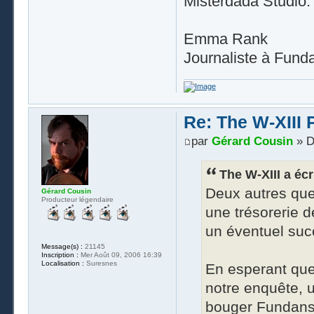
Misterdada Studio.
Emma Rank
Journaliste à Fun
Re: The W-XIII 
par
Gérard Cousin
» D
The W-XIII a écri
Deux autres que
Gérard Cousin
Producteur légendaire
une trésorerie d
un éventuel suc
Message(s) :
21145
Inscription :
Mer Août 09, 2006 16:39
Localisation :
Suresnes
En esperant que
notre enquête, u
bouger Fundanse