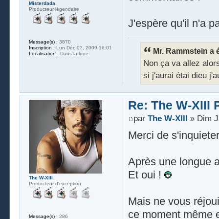
Misterdada
Producteur légendaire
J'espère qu'il n'a pa
Message(s) :
3870
Inscription :
Lun Déc 07, 2009 16:01
Mr. Rammstein a éc
Localisation :
Dans la lune
Non ça va allez alors 
si j'aurai étai dieu j
Re: The W-XIII 
par
The W-XIII
» Dim Ju
Merci de s'inquiete
Après une longue a
Et oui !
The W-XIII
Producteur d'exception
Mais ne vous réjoui
ce moment même en 
Message(s) :
286