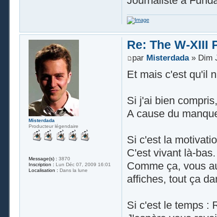
Journaliste à Fun
Re: The W-XIII 
par
Misterdada
» Dim J
Et mais c'est qu'il n
Si j'ai bien compri
A cause du manque
Misterdada
Producteur légendaire
Si c'est la motivat
C'est vivant là-bas.
Message(s) :
3870
Comme ça, vous aur
Inscription :
Lun Déc 07, 2009 16:01
Localisation :
Dans la lune
affiches, tout ça da
Si c'est le temps : 