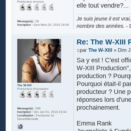
Producteur reconnu
elle tout vendre?...
Je suis jeune il est vra
Message(s) :
28
nombre des années.
- 
Inscription :
Sam Mars 20, 2010 16:06
Re: The W-XIII 
par
The W-XIII
» Dim Ju
Sa y est ! C'est off
W-XIII Production", 
production ? Pourqu
Pourquoi était-il pa
The W-XIII
Producteur d'exception
producteur ? Une pe
réponses lors d'une
prochainement.
Message(s) :
286
Inscription :
Ven Jan 01, 2010 23:44
Localisation :
Fundanse où
GerardMerveille
Emma Rank