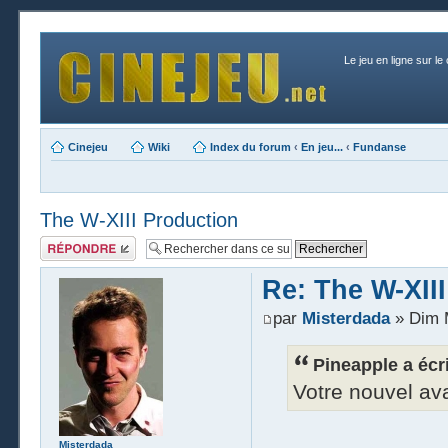
Le jeu en ligne sur le
Cinejeu
Wiki
Index du forum
‹
En jeu...
‹
Fundanse
The W-XIII Production
Publier une
réponse
Re: The W-XII
par
Misterdada
» Dim M
Pineapple a écri
Votre nouvel av
Misterdada