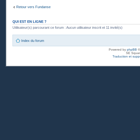
Retour vers Fundanse
QUI EST EN LIGNE ?
Utilisateur(s) parcourant ce forum : Aucun utilisateur inscrit et 11 invité(s)
Index du forum
Powered by
phpBB
©
SE Squar
Traduction et suppo