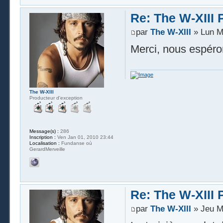
Re: The W-XIII 
par
The W-XIII
» Lun M
Merci, nous espéro
The W-XIII
Producteur d'exception
Message(s) :
286
Inscription :
Ven Jan 01, 2010 23:44
Localisation :
Fundanse où
GerardMerveille
Re: The W-XIII 
par
The W-XIII
» Jeu M