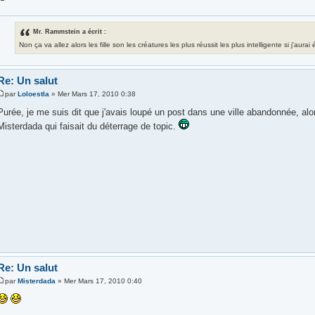
Mr. Rammstein a écrit :
Non ça va allez alors les fille son les créatures les plus réussit les plus intelligente si j'aura
Re: Un salut
par
Loloestla
» Mer Mars 17, 2010 0:38
Purée, je me suis dit que j'avais loupé un post dans une ville abandonnée, alors j
Misterdada qui faisait du déterrage de topic.
Re: Un salut
par
Misterdada
» Mer Mars 17, 2010 0:40