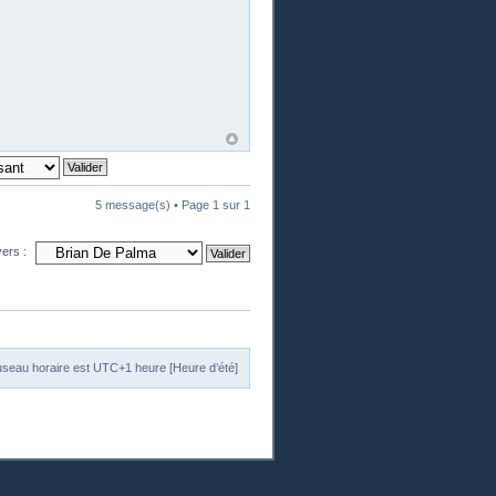
5 message(s) • Page
1
sur
1
vers :
useau horaire est UTC+1 heure [Heure d’été]