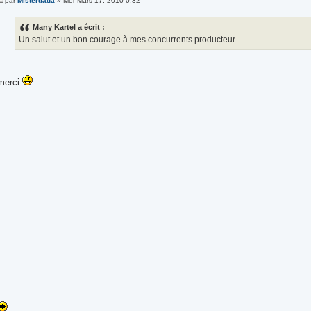
par
Misterdada
» Mer Mars 17, 2010 0:32
Many Kartel a écrit :
Un salut et un bon courage à mes concurrents producteur
merci