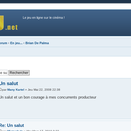
Le jeu en ligne sur le cinéma !
forum
‹
En jeu...
‹
Brian De Palma
Un salut
par
Many Kartel
» Jeu Mai 22, 2008 22:38
Un salut et un bon courage à mes concurrents producteur
Re: Un salut