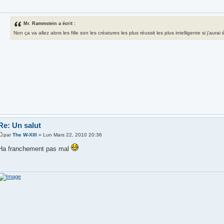
Mr. Rammstein a écrit :
Non ça va allez alors les fille son les créatures les plus réussit les plus intelligente si j'aura
Re: Un salut
par
The W-XIII
» Lun Mars 22, 2010 20:36
Ha franchement pas mal