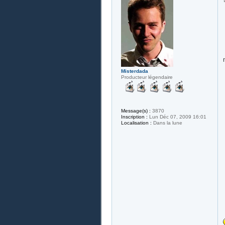
Misterdada
Producteur légendaire
Message(s) :
3870
Inscription :
Lun Déc 07, 2009 16:01
Localisation :
Dans la lune