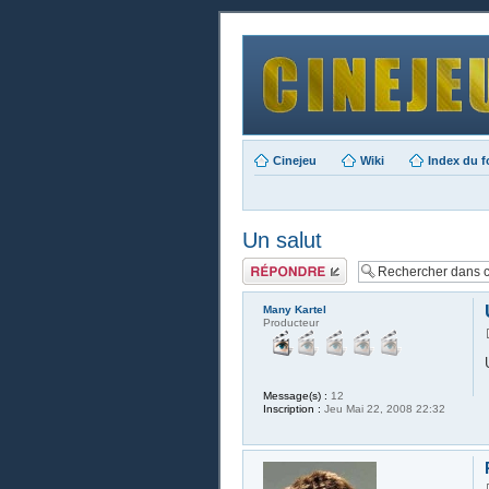
Cinejeu
Wiki
Index du 
Un salut
Publier une
réponse
Many Kartel
Producteur
Message(s) :
12
Inscription :
Jeu Mai 22, 2008 22:32