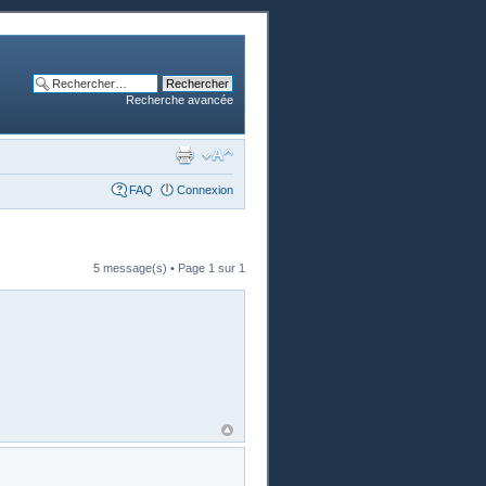
Recherche avancée
FAQ
Connexion
5 message(s) • Page
1
sur
1