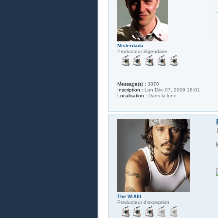
Misterdada
Producteur légendaire
Message(s) :
3870
Inscription :
Lun Déc 07, 2009 16:01
Localisation :
Dans la lune
The W-XIII
Producteur d'exception