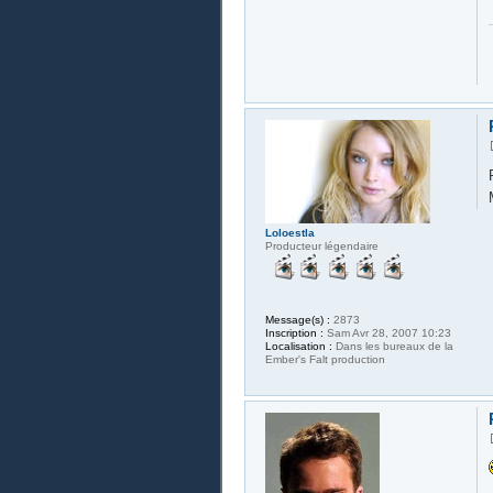
Loloestla
Producteur légendaire
Message(s) :
2873
Inscription :
Sam Avr 28, 2007 10:23
Localisation :
Dans les bureaux de la
Ember's Falt production