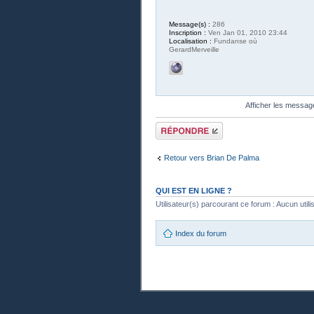
Message(s) :
286
Inscription :
Ven Jan 01, 2010 23:44
Localisation :
Fundanse où
GerardMerveille
Afficher les messag
Publier une
réponse
Retour vers Brian De Palma
QUI EST EN LIGNE ?
Utilisateur(s) parcourant ce forum : Aucun utilisa
Index du forum