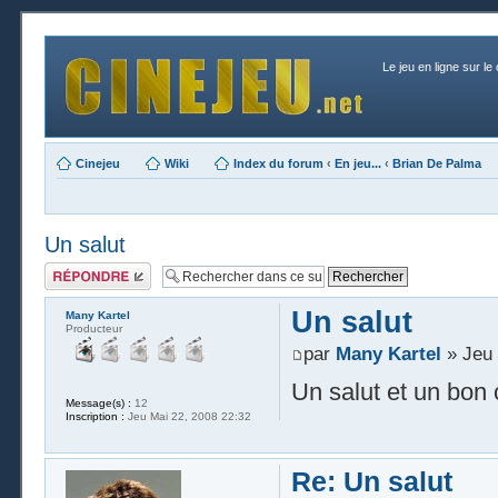
Le jeu en ligne sur le
Cinejeu
Wiki
Index du forum
‹
En jeu...
‹
Brian De Palma
Un salut
Publier une
réponse
Un salut
Many Kartel
Producteur
par
Many Kartel
» Jeu 
Un salut et un bon
Message(s) :
12
Inscription :
Jeu Mai 22, 2008 22:32
Re: Un salut