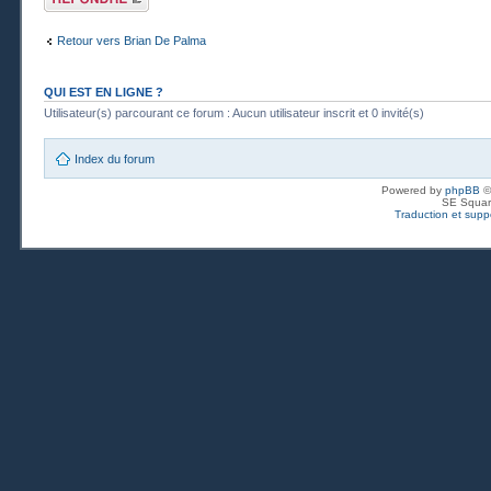
réponse
Retour vers Brian De Palma
QUI EST EN LIGNE ?
Utilisateur(s) parcourant ce forum : Aucun utilisateur inscrit et 0 invité(s)
Index du forum
Powered by
phpBB
©
SE Squar
Traduction et suppo