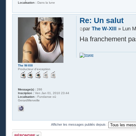
Localisation :
Dans la lune
Re: Un salut
par
The W-XIII
» Lun M
Ha franchement p
The W-XIII
Producteur d'exception
Message(s) :
286
Inscription :
Ven Jan 01, 2010 23:44
Localisation :
Fundanse où
GerardMerveille
Afficher les messages publiés depuis :
Publier une