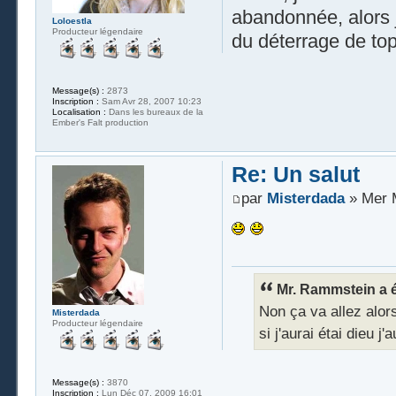
abandonnée, alors j'
Loloestla
Producteur légendaire
du déterrage de to
Message(s) :
2873
Inscription :
Sam Avr 28, 2007 10:23
Localisation :
Dans les bureaux de la
Ember's Falt production
Re: Un salut
par
Misterdada
» Mer M
Mr. Rammstein a éc
Non ça va allez alors 
Misterdada
Producteur légendaire
si j'aurai étai dieu j
Message(s) :
3870
Inscription :
Lun Déc 07, 2009 16:01