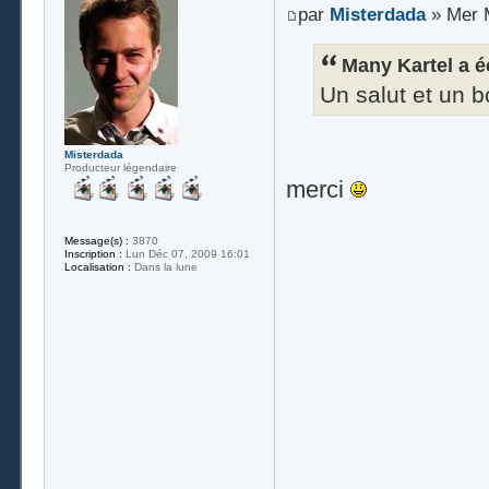
par
Misterdada
» Mer M
Many Kartel a éc
Un salut et un 
Misterdada
Producteur légendaire
merci
Message(s) :
3870
Inscription :
Lun Déc 07, 2009 16:01
Localisation :
Dans la lune