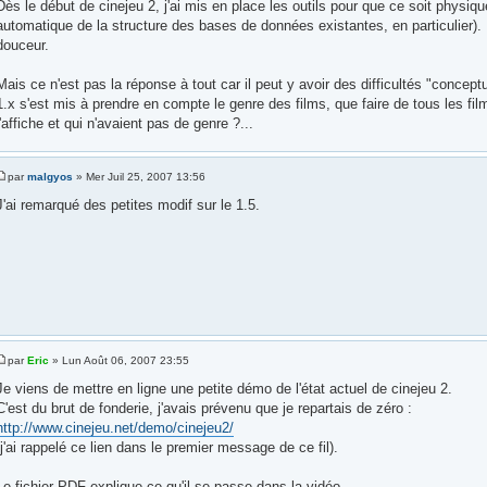
Dès le début de cinejeu 2, j'ai mis en place les outils pour que ce soit physiq
automatique de la structure des bases de données existantes, en particulier). 
douceur.
Mais ce n'est pas la réponse à tout car il peut y avoir des difficultés "concep
1.x s'est mis à prendre en compte le genre des films, que faire de tous les fil
l'affiche et qui n'avaient pas de genre ?...
par
malgyos
» Mer Juil 25, 2007 13:56
J'ai remarqué des petites modif sur le 1.5.
par
Eric
» Lun Août 06, 2007 23:55
Je viens de mettre en ligne une petite démo de l'état actuel de cinejeu 2.
C'est du brut de fonderie, j'avais prévenu que je repartais de zéro :
http://www.cinejeu.net/demo/cinejeu2/
(j'ai rappelé ce lien dans le premier message de ce fil).
Le fichier PDF explique ce qu'il se passe dans la vidéo.