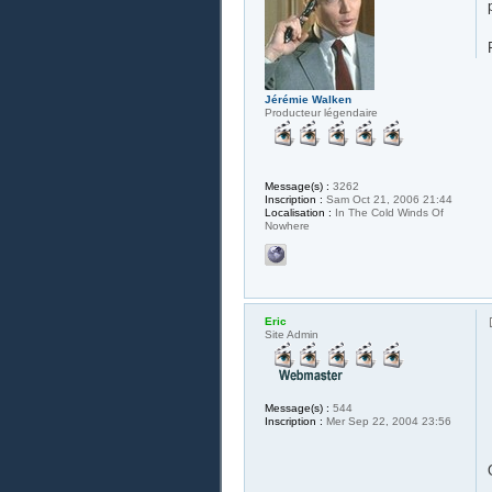
Jérémie Walken
Producteur légendaire
Message(s) :
3262
Inscription :
Sam Oct 21, 2006 21:44
Localisation :
In The Cold Winds Of
Nowhere
Eric
Site Admin
Message(s) :
544
Inscription :
Mer Sep 22, 2004 23:56