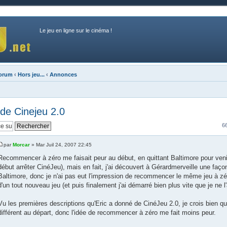
Le jeu en ligne sur le cinéma !
forum
‹
Hors jeu...
‹
Annonces
de Cinejeu 2.0
6
par
Morcar
» Mar Juil 24, 2007 22:45
Recommencer à zéro me faisait peur au début, en quittant Baltimore pour veni
début arrêter CinéJeu), mais en fait, j'ai découvert à Gérardmerveille une façon
Baltimore, donc je n'ai pas eut l'impression de recommencer le même jeu à z
d'un tout nouveau jeu (et puis finalement j'ai démarré bien plus vite que je ne l'
Vu les premières descriptions qu'Eric a donné de CinéJeu 2.0, je crois bien q
différent au départ, donc l'idée de recommencer à zéro me fait moins peur.