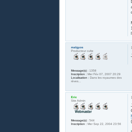
malgyos
Producteur culte
Message(s) :
1358
Inscription :
Mer Fév 07, 2007 20:29
Localisation :
Dans les royaumes des
rèves...
Eric
Site Admin
Message(s) :
544
Inscription :
Mer Sep 22, 2004 23:56