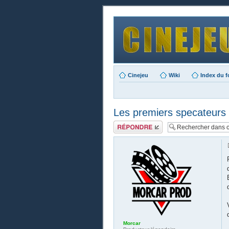
Cinejeu
Wiki
Index du 
Les premiers specateurs 
Publier une
réponse
Morcar