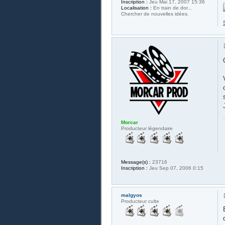
Inscription :
Jeu Mai 17, 2007 15:36
Localisation :
En train de dor...
Chercher de nouvelles idées.
Morcar
Producteur légendaire
Message(s) :
23716
Inscription :
Jeu Sep 07, 2006 0:15
malgyos
Producteur culte