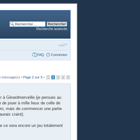
Recherche avancée
FAQ
Connexion
6 message(s) •
Page
2
sur
5
•
1
2
3
4
5
r à Gérardmerveille (je pensais au
 de jouer à mille lieux de celle de
éro, mais de commencer une partie
aurais craint).
ue ce sera encore un jeu totalement