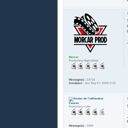
Morcar
Producteur légendaire
Message(s) :
23716
Inscription :
Jeu Sep 07, 2006 0:15
Cooran
Producteur culte
Message(s) :
1890