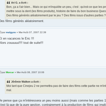
Ari G. a écrit :
Bon, ça a l'air bien... Mais ce qui m'inquiète un peu, c'est : qu'est-ce que les p
mettre sous la dent (les films produits), histoire de faire du bon business Ques
Des films générés aléatoirement par le jeu ? Des films issus d'autres parties ?
Des films générés aléatoirement.
par
malgyos
» Mar Août 07, 2007 22:39
Et en vacances le Eric !!!
Alors zouuuuu!!!! tout de suite!!!
par
Morcar
» Mer Août 08, 2007 10:06
Jérémie Walken a écrit :
Moi tant que Cinejeu 2 ne permettra pas de faire des films cette partie ne m'int
mal.
Je pense que ça m'intéressera un peu moins aussi (mais comme les parties 1.
n'est là que de la pure gestion, contrairement à la production de films qui impli