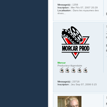
Message(s) :
1358
Inscription :
Mer Fév 07, 2007 20:29
Localisation :
Dans les royaumes des
rèves...
Morcar
Producteur légendaire
Message(s) :
23716
Inscription :
Jeu Sep 07, 2006 0:15