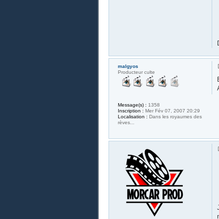
malgyos
Producteur culte
Message(s) :
1358
Inscription :
Mer Fév 07, 2007 20:29
Localisation :
Dans les royaumes des
rèves...