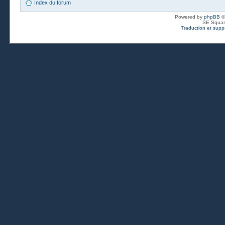
Index du forum
Powered by
phpBB
©
SE Squar
Traduction et suppo