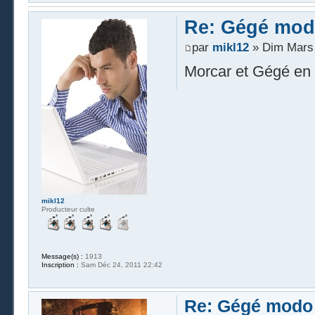
Re: Gégé mod
par
mikl12
» Dim Mars 
Morcar et Gégé en v
mikl12
Producteur culte
Message(s) :
1913
Inscription :
Sam Déc 24, 2011 22:42
Re: Gégé modo