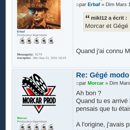
par
Erbaf
» Dim Mars 1
mikl12 a écrit :
Morcar et Gégé 
Erbaf
Producteur légendaire
Quand j'ai connu Mor
Message(s) :
9179
Inscription :
Mer Sep 21, 2011 18:15
Re: Gégé modo
par
Morcar
» Dim Mars
Ah bon ?
Quand tu es arrivé
pensais que tu étai
Morcar
Producteur légendaire
A l'origine, j'avai