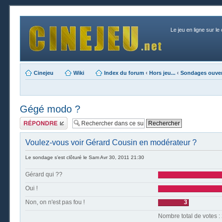
Le jeu en ligne sur le
Cinejeu
Wiki
Index du forum
‹
Hors jeu...
‹
Sondages ouver
Gégé modo ?
Publier une
réponse
Voulez-vous voir Gérard Cousin en modérateur ?
Le sondage s’est clôturé le Sam Avr 30, 2011 21:30
Gérard qui ??
Oui !
Non, on n'est pas fou !
3
Nombre t