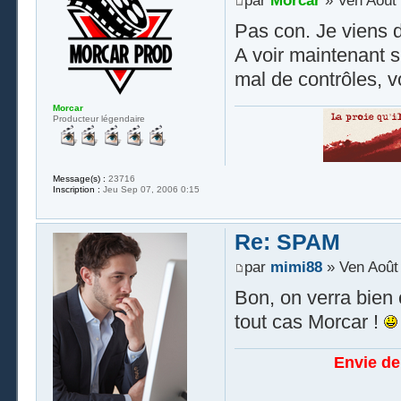
par
Morcar
» Ven Août 
Pas con. Je viens de
A voir maintenant s
mal de contrôles, v
Morcar
Producteur légendaire
Message(s) :
23716
Inscription :
Jeu Sep 07, 2006 0:15
Re: SPAM
par
mimi88
» Ven Août 
Bon, on verra bien 
tout cas Morcar !
Envie de