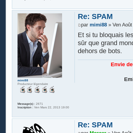
Re: SPAM
par
mimi88
» Ven Août 
Et si tu bloquais l
sûr que grand mond
dehors de bots.
Envie de
Emi
mimi88
Producteur légendaire
Message(s) :
2671
Inscription :
Ven Mars 22, 2013 19:00
Re: SPAM