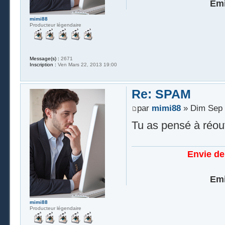
Emi
mimi88
Producteur légendaire
Message(s) :
2671
Inscription :
Ven Mars 22, 2013 19:00
Re: SPAM
par
mimi88
» Dim Sep 
Tu as pensé à réouvr
Envie de
Emi
mimi88
Producteur légendaire