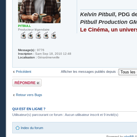
Kelvin Pitbull
, PDG d
Pitbull Production G
PITBULL
Le Cinéma, un univer
Producteur légendaire
Message(s) :
9776
Inscription :
Sam Sep 18, 2010 12:48
Localisation :
Gérardmerveille
Précédent
Afficher les messages publiés depuis :
Publier une
réponse
Retour vers Bugs
QUI EST EN LIGNE ?
Utilisateur(s) parcourant ce forum : Aucun utilisateur inscrit et 9 invité(s)
Index du forum
Powered by
phpBB
©