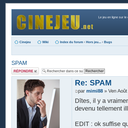
Le jeu en ligne sur le
Cinejeu
Wiki
Index du forum
‹
Hors jeu...
‹
Bugs
SPAM
Publier une
réponse
Re: SPAM
par
mimi88
» Ven Août 
Dîtes, il y a vraime
devenu tellement ill
EDIT : ok suffise q