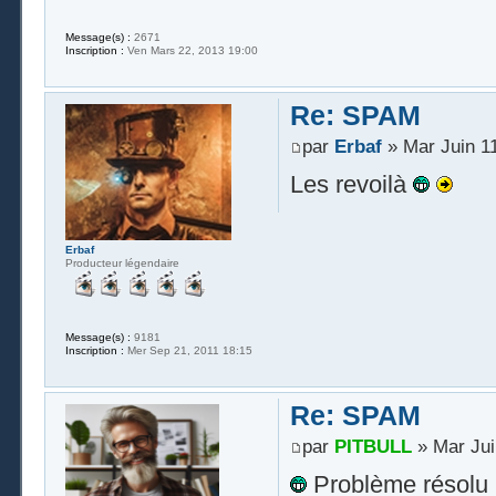
Message(s) :
2671
Inscription :
Ven Mars 22, 2013 19:00
Re: SPAM
par
Erbaf
» Mar Juin 11
Les revoilà
Erbaf
Producteur légendaire
Message(s) :
9181
Inscription :
Mer Sep 21, 2011 18:15
Re: SPAM
par
PITBULL
» Mar Jui
Problème résolu