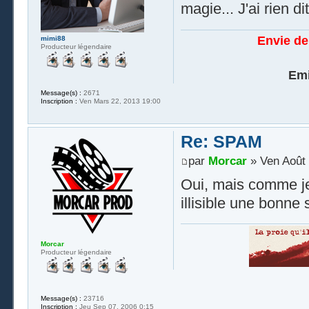
magie... J'ai rien di
Envie de
mimi88
Producteur légendaire
Emi
Message(s) :
2671
Inscription :
Ven Mars 22, 2013 19:00
Re: SPAM
par
Morcar
» Ven Août 
Oui, mais comme je 
illisible une bonne
Morcar
Producteur légendaire
Message(s) :
23716
Inscription :
Jeu Sep 07, 2006 0:15