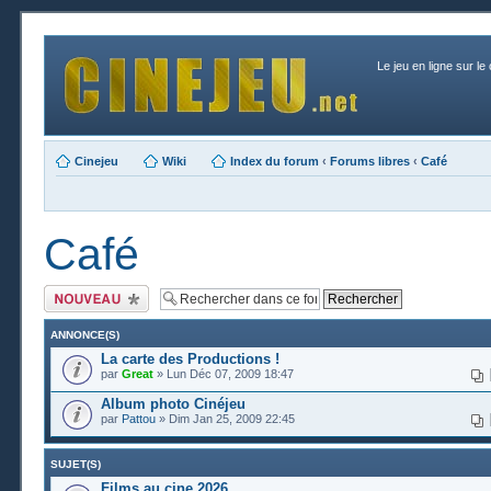
Le jeu en ligne sur le
Cinejeu
Wiki
Index du forum
‹
Forums libres
‹
Café
Café
Publier un nouveau
sujet
ANNONCE(S)
La carte des Productions !
par
Great
» Lun Déc 07, 2009 18:47
Album photo Cinéjeu
par
Pattou
» Dim Jan 25, 2009 22:45
SUJET(S)
Films au cine 2026