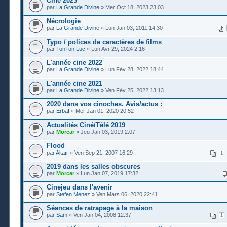
Cine 2023
par
La Grande Divine
» Mer Oct 18, 2023 23:03
Nécrologie
par
La Grande Divine
» Lun Jan 03, 2011 14:30
Typo / polices de caractères de films
par
TonTon Luc
» Lun Avr 29, 2024 2:16
L'année cine 2022
par
La Grande Divine
» Lun Fév 28, 2022 18:44
L'année cine 2021
par
La Grande Divine
» Ven Fév 25, 2022 13:13
2020 dans vos cinoches. Avis/actus :
par
Erbaf
» Mer Jan 01, 2020 20:52
Actualités Ciné/Télé 2019
par
Morcar
» Jeu Jan 03, 2019 2:07
Flood
par
Altaïr
» Ven Sep 21, 2007 16:29
1
2019 dans les salles obscures
par
Morcar
» Lun Jan 07, 2019 17:32
Cinejeu dans l'avenir
par
Stefen Menez
» Ven Mars 06, 2020 22:41
Séances de ratrapage à la maison
par
Sam
» Ven Jan 04, 2008 12:37
1