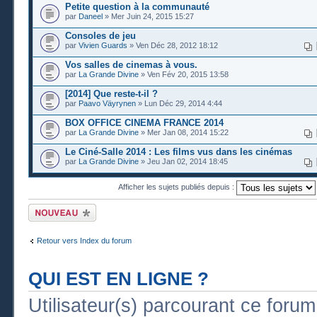
Petite question à la communauté
par
Daneel
» Mer Juin 24, 2015 15:27
Consoles de jeu
par
Vivien Guards
» Ven Déc 28, 2012 18:12
Vos salles de cinemas à vous.
par
La Grande Divine
» Ven Fév 20, 2015 13:58
[2014] Que reste-t-il ?
par
Paavo Väyrynen
» Lun Déc 29, 2014 4:44
BOX OFFICE CINEMA FRANCE 2014
par
La Grande Divine
» Mer Jan 08, 2014 15:22
Le Ciné-Salle 2014 : Les films vus dans les cinémas
par
La Grande Divine
» Jeu Jan 02, 2014 18:45
Afficher les sujets publiés depuis :
Publier un nouveau
sujet
Retour vers Index du forum
QUI EST EN LIGNE ?
Utilisateur(s) parcourant ce forum