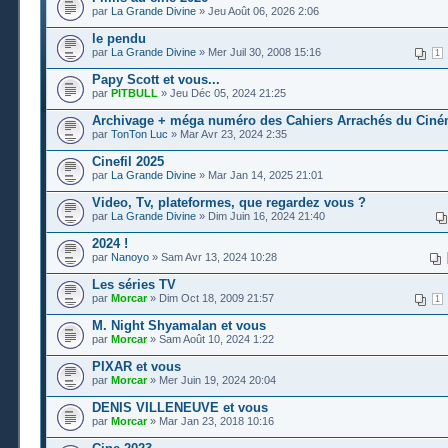
par
La Grande Divine
» Jeu Août 06, 2026 2:06
le pendu
par
La Grande Divine
» Mer Juil 30, 2008 15:16
1
Papy Scott et vous...
par
PITBULL
» Jeu Déc 05, 2024 21:25
Archivage + méga numéro des Cahiers Arrachés du Cin
par
TonTon Luc
» Mar Avr 23, 2024 2:35
Cinefil 2025
par
La Grande Divine
» Mar Jan 14, 2025 21:01
Video, Tv, plateformes, que regardez vous ?
par
La Grande Divine
» Dim Juin 16, 2024 21:40
2024 !
par
Nanoyo
» Sam Avr 13, 2024 10:28
Les séries TV
par
Morcar
» Dim Oct 18, 2009 21:57
1
M. Night Shyamalan et vous
par
Morcar
» Sam Août 10, 2024 1:22
PIXAR et vous
par
Morcar
» Mer Juin 19, 2024 20:04
DENIS VILLENEUVE et vous
par
Morcar
» Mar Jan 23, 2018 10:16