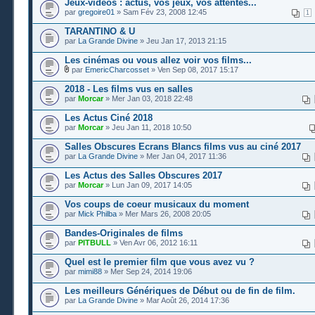
Jeux-vidéos : actus, vos jeux, vos attentes...
par
gregoire01
» Sam Fév 23, 2008 12:45
1
TARANTINO & U
par
La Grande Divine
» Jeu Jan 17, 2013 21:15
Les cinémas ou vous allez voir vos films...
par
EmericCharcosset
» Ven Sep 08, 2017 15:17
2018 - Les films vus en salles
par
Morcar
» Mer Jan 03, 2018 22:48
Les Actus Ciné 2018
par
Morcar
» Jeu Jan 11, 2018 10:50
Salles Obscures Ecrans Blancs films vus au ciné 2017
par
La Grande Divine
» Mer Jan 04, 2017 11:36
Les Actus des Salles Obscures 2017
par
Morcar
» Lun Jan 09, 2017 14:05
Vos coups de coeur musicaux du moment
par
Mick Philba
» Mer Mars 26, 2008 20:05
Bandes-Originales de films
par
PITBULL
» Ven Avr 06, 2012 16:11
Quel est le premier film que vous avez vu ?
par
mimi88
» Mer Sep 24, 2014 19:06
Les meilleurs Génériques de Début ou de fin de film.
par
La Grande Divine
» Mar Août 26, 2014 17:36