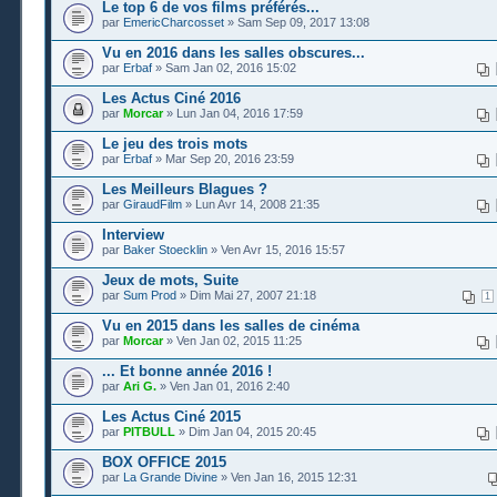
Le top 6 de vos films préférés...
par
EmericCharcosset
» Sam Sep 09, 2017 13:08
Vu en 2016 dans les salles obscures...
par
Erbaf
» Sam Jan 02, 2016 15:02
Les Actus Ciné 2016
par
Morcar
» Lun Jan 04, 2016 17:59
Le jeu des trois mots
par
Erbaf
» Mar Sep 20, 2016 23:59
Les Meilleurs Blagues ?
par
GiraudFilm
» Lun Avr 14, 2008 21:35
Interview
par
Baker Stoecklin
» Ven Avr 15, 2016 15:57
Jeux de mots, Suite
par
Sum Prod
» Dim Mai 27, 2007 21:18
1
Vu en 2015 dans les salles de cinéma
par
Morcar
» Ven Jan 02, 2015 11:25
... Et bonne année 2016 !
par
Ari G.
» Ven Jan 01, 2016 2:40
Les Actus Ciné 2015
par
PITBULL
» Dim Jan 04, 2015 20:45
BOX OFFICE 2015
par
La Grande Divine
» Ven Jan 16, 2015 12:31