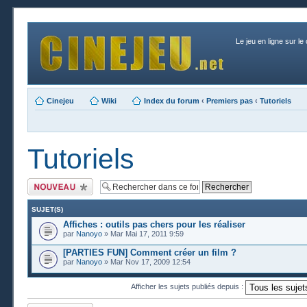
Le jeu en ligne sur le
Cinejeu
Wiki
Index du forum
‹
Premiers pas
‹
Tutoriels
Tutoriels
Publier un nouveau
sujet
SUJET(S)
Affiches : outils pas chers pour les réaliser
par
Nanoyo
» Mar Mai 17, 2011 9:59
[PARTIES FUN] Comment créer un film ?
par
Nanoyo
» Mar Nov 17, 2009 12:54
Afficher les sujets publiés depuis :