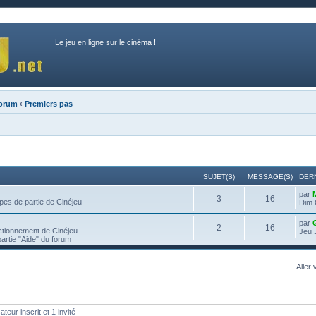
Le jeu en ligne sur le cinéma !
forum
‹
Premiers pas
SUJET(S)
MESSAGE(S)
DER
par
3
16
pes de partie de Cinéjeu
Dim 
par
2
16
ctionnement de Cinéjeu
Jeu 
partie "Aide" du forum
Aller 
teur inscrit et 1 invité