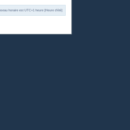
useau horaire est UTC+1 heure [Heure d’été]