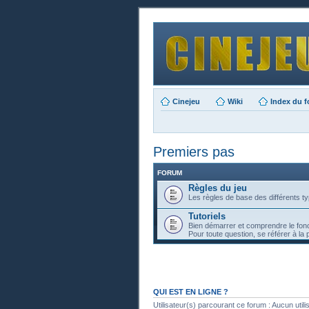
Cinejeu
Wiki
Index du 
Premiers pas
FORUM
Règles du jeu
Les règles de base des différents ty
Tutoriels
Bien démarrer et comprendre le fon
Pour toute question, se référer à la 
QUI EST EN LIGNE ?
Utilisateur(s) parcourant ce forum : Aucun utilisa