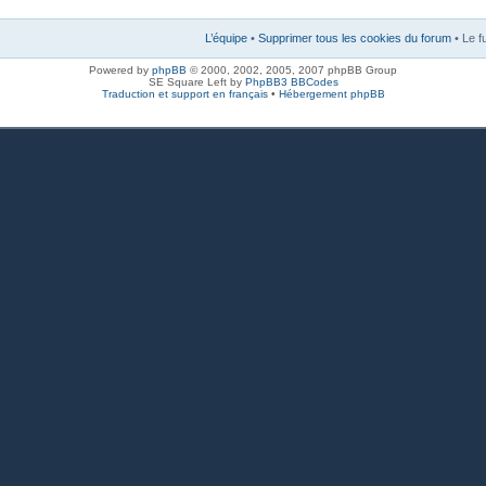
L’équipe
•
Supprimer tous les cookies du forum
• Le f
Powered by
phpBB
© 2000, 2002, 2005, 2007 phpBB Group
SE Square Left by
PhpBB3 BBCodes
Traduction et support en français
•
Hébergement phpBB