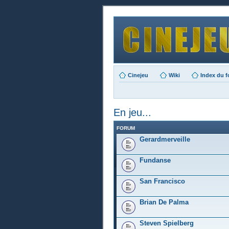
Cinejeu
Wiki
Index du 
En jeu...
FORUM
Gerardmerveille
Fundanse
San Francisco
Brian De Palma
Steven Spielberg