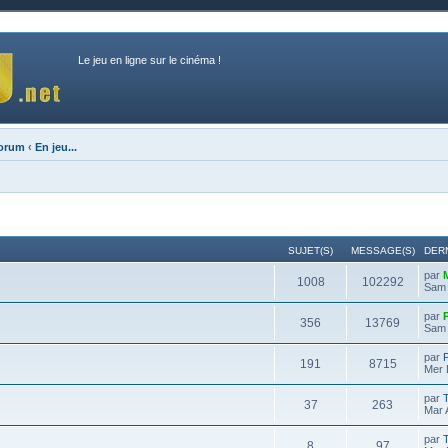
Le jeu en ligne sur le cinéma !
forum
‹
En jeu...
SUJET(S)
MESSAGE(S)
DER
par
1008
102292
Sam 
par
356
13769
Sam 
par
191
8715
Mer 
par
37
263
Mar 
par
8
97