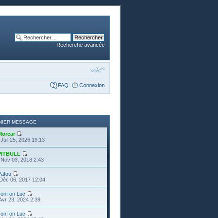
Recherche avancée
FAQ
Connexion
NIER MESSAGE
Morcar
Juil 25, 2026 19:13
PITBULL
Nov 03, 2018 2:43
Patou
Déc 06, 2017 12:04
TonTon Luc
Avr 23, 2024 2:39
TonTon Luc