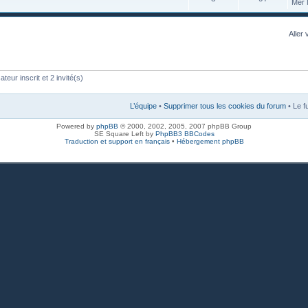
Mer 
Aller 
teur inscrit et 2 invité(s)
L’équipe
•
Supprimer tous les cookies du forum
• Le f
Powered by
phpBB
© 2000, 2002, 2005, 2007 phpBB Group
SE Square Left by
PhpBB3 BBCodes
Traduction et support en français
•
Hébergement phpBB