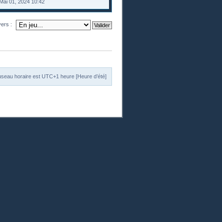
Mai 01, 2024 10:42
vers :
useau horaire est UTC+1 heure [Heure d’été]