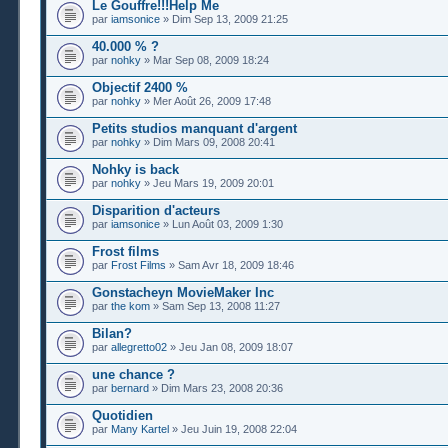
Le Gouffre!!!Help Me
par
iamsonice
» Dim Sep 13, 2009 21:25
40.000 % ?
par
nohky
» Mar Sep 08, 2009 18:24
Objectif 2400 %
par
nohky
» Mer Août 26, 2009 17:48
Petits studios manquant d'argent
par
nohky
» Dim Mars 09, 2008 20:41
Nohky is back
par
nohky
» Jeu Mars 19, 2009 20:01
Disparition d'acteurs
par
iamsonice
» Lun Août 03, 2009 1:30
Frost films
par
Frost Films
» Sam Avr 18, 2009 18:46
Gonstacheyn MovieMaker Inc
par
the kom
» Sam Sep 13, 2008 11:27
Bilan?
par
allegretto02
» Jeu Jan 08, 2009 18:07
une chance ?
par
bernard
» Dim Mars 23, 2008 20:36
Quotidien
par
Many Kartel
» Jeu Juin 19, 2008 22:04