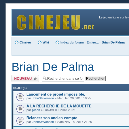
Le jeu en ligne sur le
Cinejeu
Wiki
Index du forum
‹
En jeu...
‹
Brian De Palma
Brian De Palma
Publier un nouveau
sujet
SUJET(S)
Lancement de projet impossible.
par
JohnStevenson
» Mar Déc 20, 2016 10:25
A LA RECHERCHE DE LA MOUETTE
par
pilson
» Lun Avr 09, 2018 20:21
Relancer son ancien compte
par
JohnStevenson
» Sam Nov 18, 2017 21:25