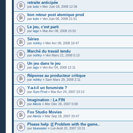
retraite anticipée
par
ludo
» Mer Juin 18, 2008 12:36
bon retour post atomique prod
par
ludo
» Ven Juin 06, 2008 21:51
Le jeu, c'est parti
par
iago
» Mar Avr 08, 2008 15:52
Séries
par
nohky
» Mer Avr 09, 2008 16:47
Marché du travail tendu
par
nohky
» Ven Mars 21, 2008 0:13
Un jeu dans le jeu
par
iago
» Ven Avr 04, 2008 12:11
Réponse au producteur critique
par
nohky
» Sam Mars 29, 2008 2:11
Y-a-t-il un forumiste ?
par
Sum Prod
» Mar Avr 24, 2007 23:13
Imagination : La FIN
par
Alexis
» Mer Déc 26, 2007 0:08
Fox Studio Movies
par
Alexis
» Mar Sep 18, 2007 20:47
Please help :(( Problem with the game..
par
bluewater
» Lun Août 20, 2007 10:31