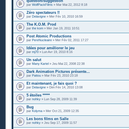
question/suggestion
par
WolfPackFilms
» Mar Mai 22, 2012 8:18
Zéro spectateurs !!
par
Delavigne
» Mer Fév 10, 2010 16:59
The K.O.M. Prod
par
the kom
» Mer Jan 19, 2011 10:51
Post Atomic Productions
par
PereNucleaire
» Mer Fév 02, 2011 17:27
Idées pour améliorer le jeu
par
mj70
» Lun Avr 19, 2010 8:16
Un salut
par
Many Kartel
» Jeu Mai 22, 2008 22:38
Dark Animation Pictures présente...
par
Pattou
» Mar Fév 23, 2010 23:18
Et maintenant, je fais quoi ?
par
Delavigne
» Dim Fév 14, 2010 13:08
5 étoiles *****
par
nohky
» Lun Sep 28, 2009 11:39
Bug
par
Kolyma
» Mer Oct 21, 2009 12:35
Les bons films en Salle
par
nohky
» Jeu Sep 17, 2009 11:57