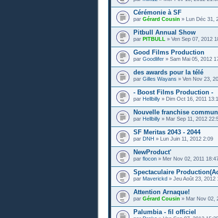
Cérémonie à SF
par
Gérard Cousin
» Lun Déc 31, 
Pitbull Annual Show
par
PITBULL
» Ven Sep 07, 2012 1
Good Films Production
par
Goodlifer
» Sam Mai 05, 2012 1
des awards pour la télé
par
Gilles Wayans
» Ven Nov 23, 20
- Boost Films Production -
par
Hellbilly
» Dim Oct 16, 2011 13:
Nouvelle franchise commune
par
Hellbilly
» Mar Sep 11, 2012 22:
SF Meritas 2043 - 2044
par
DNH
» Lun Juin 11, 2012 2:09
NewProduct'
par
flocon
» Mer Nov 02, 2011 18:4
Spectaculaire Production(Act
par
Maverickd
» Jeu Août 23, 2012 
Attention Arnaque!
par
Gérard Cousin
» Mar Nov 02, 
Palumbia - fil officiel