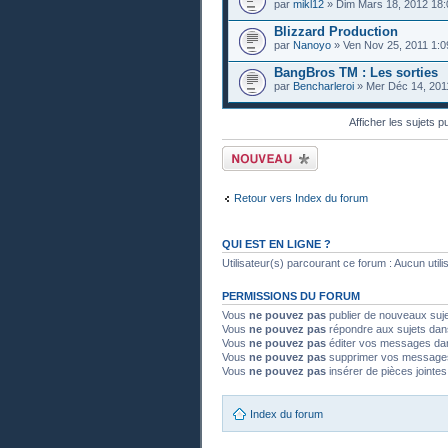
par
mikl12
» Dim Mars 18, 2012 18:
Blizzard Production
par
Nanoyo
» Ven Nov 25, 2011 1:0
BangBros TM : Les sorties
par
Bencharleroi
» Mer Déc 14, 201
Afficher les sujets p
Publier un nouveau
sujet
Retour vers Index du forum
QUI EST EN LIGNE ?
Utilisateur(s) parcourant ce forum : Aucun utilisa
PERMISSIONS DU FORUM
Vous
ne pouvez pas
publier de nouveaux suj
Vous
ne pouvez pas
répondre aux sujets dan
Vous
ne pouvez pas
éditer vos messages da
Vous
ne pouvez pas
supprimer vos message
Vous
ne pouvez pas
insérer de pièces jointe
Index du forum