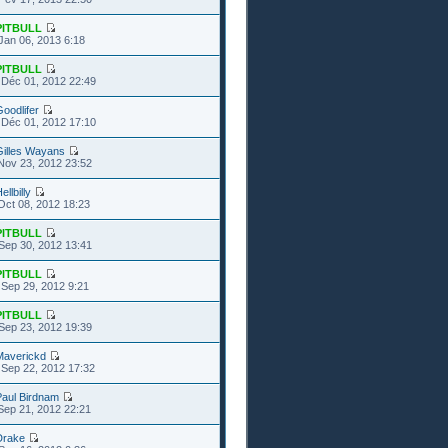
PITBULL
Jan 06, 2013 6:18
PITBULL
Déc 01, 2012 22:49
oodlifer
Déc 01, 2012 17:10
Gilles Wayans
Nov 23, 2012 23:52
ellbilly
Oct 08, 2012 18:23
PITBULL
Sep 30, 2012 13:41
PITBULL
Sep 29, 2012 9:21
PITBULL
Sep 23, 2012 19:39
Maverickd
Sep 22, 2012 17:32
Paul Birdnam
Sep 21, 2012 22:21
Drake