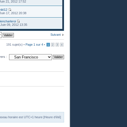
Juin 21, 2012 17:52
ikl12
Juin 17, 2012 20:38
encharleroi
Juin 09, 2012 13:35
Suivant
191 sujet(s) •
Page
1
sur
4
•
1
2
3
4
vers :
useau horaire est UTC+1 heure [Heure d’été]