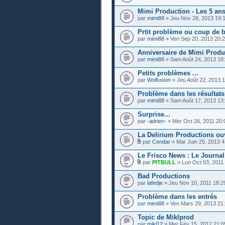
Mimi Production - Les 5 ans
par
mimi88
» Jeu Nov 28, 2013 19:
Prtit problème ou coup de b
par
mimi88
» Ven Sep 20, 2013 20:
Anniversaire de Mimi Produ
par
mimi88
» Sam Août 24, 2013 18
Petits problèmes ...
par
Wolfusion
» Jeu Août 22, 2013 
Problème dans les résultats
par
mimi88
» Sam Août 17, 2013 13
Surprise...
par
-adrien-
» Mer Oct 26, 2011 20:
La Delirium Productions ouv
par
Cendar
» Mar Juin 25, 2013 4
Le Frisco News : Le Journa
par
PITBULL
» Lun Oct 03, 2011
Bad Productions
par
lafedje
» Jeu Nov 10, 2011 18:2
Problème dans les entrés
par
mimi88
» Ven Mars 29, 2013 21
Topic de Miklprod
par
mikl12
» Mer Fév 15, 2012 21:0