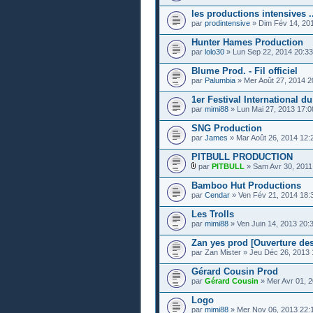
les productions intensives ..
par
prodintensive
» Dim Fév 14, 20
Hunter Hames Production
par
lolo30
» Lun Sep 22, 2014 20:33
Blume Prod. - Fil officiel
par
Palumbia
» Mer Août 27, 2014 2
1er Festival International d
par
mimi88
» Lun Mai 27, 2013 17:0
SNG Production
par
James
» Mar Août 26, 2014 12:
PITBULL PRODUCTION
par
PITBULL
» Sam Avr 30, 2011
Bamboo Hut Productions
par
Cendar
» Ven Fév 21, 2014 18:
Les Trolls
par
mimi88
» Ven Juin 14, 2013 20:
Zan yes prod [Ouverture des
par Zan Mister » Jeu Déc 26, 2013 
Gérard Cousin Prod
par
Gérard Cousin
» Mer Avr 01, 
Logo
par
mimi88
» Mer Nov 06, 2013 22: