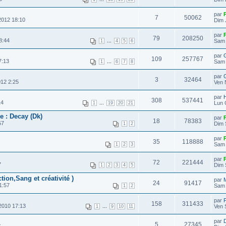
par
7
50062
2012 18:10
Dim 
par
79
208250
8:44
...
Sam 
1
4
5
6
par
G
109
257767
7:13
...
Sam 
1
6
7
8
par
3
32464
12 2:25
Ven 
par
H
308
537441
14
...
Lun 
1
19
20
21
 : Decay (Dk)
par
18
78383
57
Dim 
1
2
par
35
118888
Sam 
1
2
3
par
72
221444
7
Dim 
1
2
3
4
5
ion,Sang et créativité )
par
24
91417
1:57
Sam 
1
2
par
158
311433
2010 17:13
...
Ven 
1
9
10
11
par
5
27345