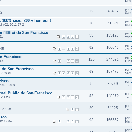
5
Dim 
par
12
46495
22
Sam 
, 100% sexe, 200% humour !
par
10
41384
in 02, 2012 17:24
Mar 
e l'Effroi de San-Francisco
par
53
135123
11
Ven 
1
2
3
4
par
G
82
180843
:05
...
Jeu 
1
4
5
6
San Francisco
par
129
244981
50
...
Lun 
1
7
8
9
l de San Francisco
par
H
63
157475
12 20:01
Sam 
1
2
3
4
5
cisco
par
5
30739
2012 10:59
Jeu J
rnal Public de San-Francisco
par
52
145670
12 13:39
Jeu 
1
2
3
4
par
m
20
64105
012 8:28
Jeu 
1
2
isco
par
93
166662
12 17:04
...
Mar 
1
5
6
7
par
m