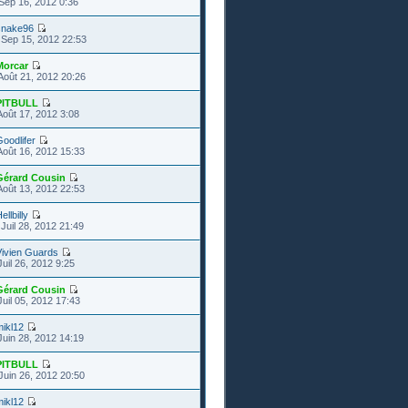
Sep 16, 2012 0:36
snake96
Sep 15, 2012 22:53
Morcar
Août 21, 2012 20:26
PITBULL
Août 17, 2012 3:08
oodlifer
Août 16, 2012 15:33
Gérard Cousin
Août 13, 2012 22:53
ellbilly
Juil 28, 2012 21:49
Vivien Guards
uil 26, 2012 9:25
Gérard Cousin
Juil 05, 2012 17:43
ikl12
Juin 28, 2012 14:19
PITBULL
Juin 26, 2012 20:50
ikl12