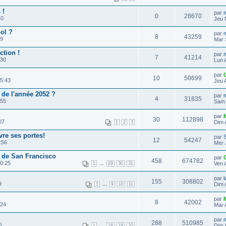
 !
par
0
28670
10
Jeu 
ol ?
par
8
43259
29
Mar 
ction !
par
7
41214
:30
Lun 
par
10
50699
15:43
Jeu 
 de l'année 2052 ?
par
4
31835
:55
Sam 
par
30
112898
07
Dim 
1
2
3
re ses portes!
par
12
54247
:56
Mer 
l de San Francisco
par
458
674782
 0:25
...
Ven 
1
29
30
31
par
l
155
308802
9
...
Dim 
1
9
10
11
par
8
42002
:24
Mar 
par
m
288
510985
5
...
Dim 
1
18
19
20