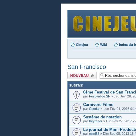
Cinejeu
Wiki
Index du 
San Francisco
Publier un nouveau
sujet
SUJET(S)
6ème Festival de San Franc
par
Festival de SF
» Jeu Juin 28, 2
Carnivore Films
par
Cendar
» Lun Fév 01, 2016 0:1
Système de notation
par
Keyfazer
» Lun Fév 27, 2017 2
Le journal de Mimi Product
par
mimi88
» Dim Sep 08, 2013 18: