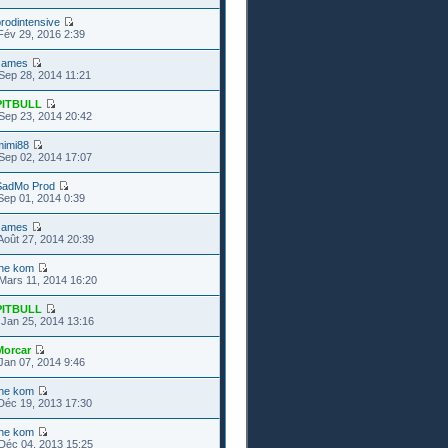
rodintensive
Fév 29, 2016 2:39
James
Sep 28, 2014 11:21
PITBULL
Sep 23, 2014 20:42
mimi88
Sep 02, 2014 17:07
SadMo Prod
Sep 01, 2014 0:39
James
Août 27, 2014 20:39
the kom
Mars 11, 2014 16:20
PITBULL
Jan 25, 2014 13:16
Morcar
Jan 07, 2014 9:46
the kom
Déc 19, 2013 17:30
the kom
Déc 04, 2013 15:25