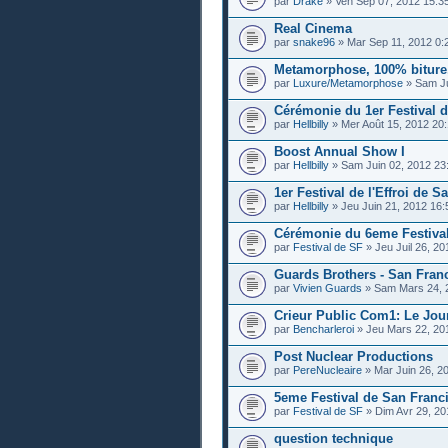
par
Drake
» Ven Sep 07, 2012 15:3
Real Cinema
par
snake96
» Mar Sep 11, 2012 0:
Metamorphose, 100% biture
par
Luxure/Metamorphose
» Sam Ju
Cérémonie du 1er Festival d
par
Hellbilly
» Mer Août 15, 2012 20:
Boost Annual Show I
par
Hellbilly
» Sam Juin 02, 2012 23
1er Festival de l'Effroi de 
par
Hellbilly
» Jeu Juin 21, 2012 16:
Cérémonie du 6eme Festiva
par
Festival de SF
» Jeu Juil 26, 20
Guards Brothers - San Fran
par
Vivien Guards
» Sam Mars 24, 
Crieur Public Com1: Le Jou
par
Bencharleroi
» Jeu Mars 22, 20
Post Nuclear Productions
par
PereNucleaire
» Mar Juin 26, 2
5eme Festival de San Franc
par
Festival de SF
» Dim Avr 29, 20
question technique