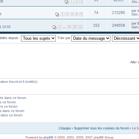
31
92357
08
Jeu 
1
2
3
par
m
74
172295
9
Dim 
1
2
3
4
5
par
B
152
249558
1 12:02
...
Sam 
1
9
10
11
ubliés depuis :
Trier par
Aller 
teur inscrit et 6 invité(s)
ets dans ce forum
s ce forum
ns ce forum
s dans ce forum
s dans ce forum
L’équipe
•
Supprimer tous les cookies du forum
• Le f
Powered by
phpBB
© 2000, 2002, 2005, 2007 phpBB Group