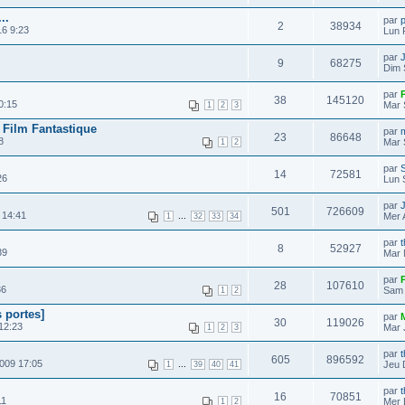
..
par
p
2
38934
16 9:23
Lun 
par
9
68275
Dim 
par
38
145120
0:15
Mar 
1
2
3
u Film Fantastique
par
23
86648
8
Mar 
1
2
par
14
72581
26
Lun 
par
501
726609
 14:41
...
Mer 
1
32
33
34
par
8
52927
39
Mar 
par
28
107610
36
Sam 
1
2
 portes]
par
30
119026
12:23
Mar 
1
2
3
par
605
896592
2009 17:05
...
Jeu 
1
39
40
41
par
16
70851
11
Mer 
1
2