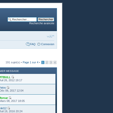
Recherche avancée
FAQ
Connexion
191 sujet(s) •
Page
1
sur
4
•
1
2
3
4
NIER MESSAGE
PITBULL
Juil 26, 2012 19:17
Patou
Déc 06, 2017 12:04
Morcar
Mars 08, 2017 18:05
ikl12
Juil 19, 2016 20:24