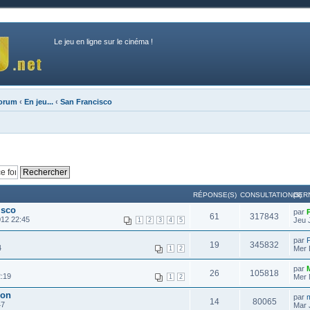
Le jeu en ligne sur le cinéma !
forum
‹
En jeu...
‹
San Francisco
RÉPONSE(S)
CONSULTATION(S)
DER
isco
par
61
317843
012 22:45
Jeu 
1
2
3
4
5
par
19
345832
4
Mer 
1
2
par
26
105818
2:19
Mer 
1
2
ion
par
m
14
80065
47
Mar 