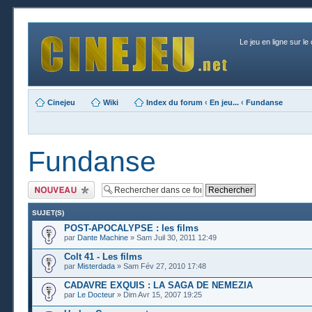
Le jeu en ligne sur le
Cinejeu
Wiki
Index du forum
‹
En jeu...
‹
Fundanse
Fundanse
Publier un nouveau
sujet
SUJET(S)
POST-APOCALYPSE : les films
par
Dante Machine
» Sam Juil 30, 2011 12:49
Colt 41 - Les films
par
Misterdada
» Sam Fév 27, 2010 17:48
CADAVRE EXQUIS : LA SAGA DE NEMEZIA
par
Le Docteur
» Dim Avr 15, 2007 19:25