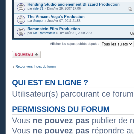
Hending Studio ancienement Blizzard Production
par
rider71
» Dim Avr 29, 2007 17:06
The Vincent Vega's Production
par
Seeper
» Jeu Avr 07, 2011 21:53
Rammstein Film Production
par
Mr. Rammstein
» Dim Août 31, 2008 2:33
Afficher les sujets publiés depuis :
Publier un nouveau
sujet
Retour vers Index du forum
QUI EST EN LIGNE ?
Utilisateur(s) parcourant ce forum :
PERMISSIONS DU FORUM
Vous
ne pouvez pas
publier de 
Vous
ne pouvez pas
répondre au