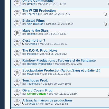
Umbre Communauty
par
Umbre
» Mar Juin 21, 2011 17:44
The W-XIII Production
par
The W-XIII
» Sam Jan 02, 2010 0:36
Blakstad Films
par
Alain Blakstad
» Dim Jan 03, 2010 1:02
Maps to the Stars
par
Renton
» Jeu Sep 04, 2014 13:33
C'est mort ici ?
par
Artasa
» Mar Juil 31, 2012 16:12
The K.O.M. Prod. News
par
the kom
» Mar Août 05, 2008 9:12
Rainbow Productions : l'arc-en-ciel de Fundanse
par
Rainbow Productions
» Mar Août 07, 2012 2:07
Spectaculaire Production(Action,Sang et créativité )
par
Maverickd
» Mar Sep 18, 2012 15:46
Touchouss Prod.
par
Touchouss
» Jeu Nov 29, 2007 19:03
Gérard Cousin Prod
par
Gérard Cousin
» Jeu Nov 11, 2010 15:39
Artasa: la maison de productions
par
Artasa
» Ven Nov 07, 2008 13:56