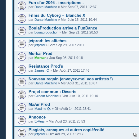
Fun d'or 2046 - inscriptions -
par
Dante Machine
» Mer Sep 07, 2011 12:37
Films du Cyborg = Blanche X
par
Dante Machine
» Mer Juin 15, 2011 10:44
BouiaProduction arrive a FunDance
par
bouiaproduction
» Mer Sep 21, 2011 20:53
jetprod: les affiches
par
jetprod
» Sam Sep 29, 2007 20:06
Morkar Prod
par
Morcar
» Jeu Sep 08, 2011 9:18
Resistance Prod's
par
James. O
» Mer Août 17, 2011 17:46
Nouveau regain (envoyez-moi vos artistes !)
par
Dante Machine
» Mer Août 31, 2011 18:07
Projet commun : Déserts
par
Groom Machine
» Ven Juin 10, 2011 19:10
MxAmProd
par
Maxime Q.
» Dim Août 14, 2011 23:41
Annonce
par
E-Véar
» Mar Août 23, 2011 23:53
Plagiats, arnaques et autres copié/collé
par
jetprod
» Dim Avr 29, 2007 12:17