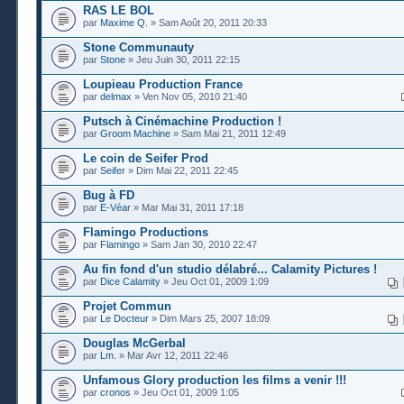
RAS LE BOL
par
Maxime Q.
» Sam Août 20, 2011 20:33
Stone Communauty
par
Stone
» Jeu Juin 30, 2011 22:15
Loupieau Production France
par
delmax
» Ven Nov 05, 2010 21:40
Putsch à Cinémachine Production !
par
Groom Machine
» Sam Mai 21, 2011 12:49
Le coin de Seifer Prod
par
Seifer
» Dim Mai 22, 2011 22:45
Bug à FD
par
E-Véar
» Mar Mai 31, 2011 17:18
Flamingo Productions
par
Flamingo
» Sam Jan 30, 2010 22:47
Au fin fond d'un studio délabré... Calamity Pictures !
par
Dice Calamity
» Jeu Oct 01, 2009 1:09
Projet Commun
par
Le Docteur
» Dim Mars 25, 2007 18:09
Douglas McGerbal
par
Lm.
» Mar Avr 12, 2011 22:46
Unfamous Glory production les films a venir !!!
par
cronos
» Jeu Oct 01, 2009 1:05