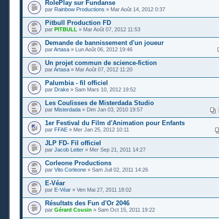
RolePlay sur Fundanse
par
Rainbow Productions
» Mar Août 14, 2012 0:37
Pitbull Production FD
par
PITBULL
» Mar Août 07, 2012 11:53
Demande de bannissement d'un joueur
par
Artasa
» Lun Août 06, 2012 19:46
Un projet commun de science-fiction
par
Artasa
» Mar Août 07, 2012 11:20
Palumbia - fil officiel
par
Drake
» Sam Mars 10, 2012 19:52
Les Coulisses de Misterdada Studio
par
Misterdada
» Dim Jan 03, 2010 19:57
1er Festival du Film d'Animation pour Enfants
par
FFAE
» Mer Jan 25, 2012 10:11
JLP FD- Fil officiel
par
Jacob Leiter
» Mer Sep 21, 2011 14:27
Corleone Productions
par
Vito Corleone
» Sam Juil 02, 2011 14:26
E-Véar
par
E-Véar
» Ven Mai 27, 2011 18:02
Résultats des Fun d'Or 2046
par
Gérard Cousin
» Sam Oct 15, 2011 19:22