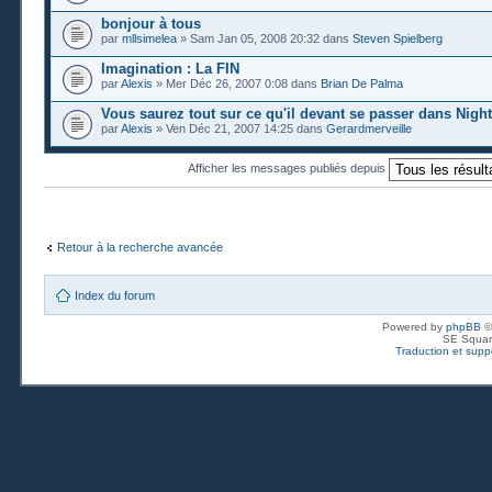
bonjour à tous
par
mllsimelea
» Sam Jan 05, 2008 20:32 dans
Steven Spielberg
Imagination : La FIN
par
Alexis
» Mer Déc 26, 2007 0:08 dans
Brian De Palma
Vous saurez tout sur ce qu'il devant se passer dans Nigh
par
Alexis
» Ven Déc 21, 2007 14:25 dans
Gerardmerveille
Afficher les messages publiés depuis
Retour à la recherche avancée
Index du forum
Powered by
phpBB
©
SE Squar
Traduction et suppo