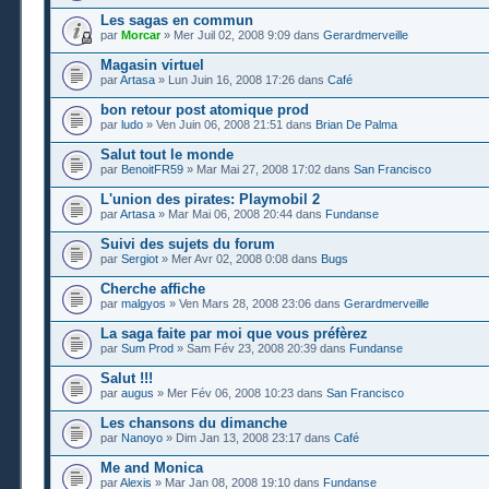
Les sagas en commun
par
Morcar
» Mer Juil 02, 2008 9:09 dans
Gerardmerveille
Magasin virtuel
par
Artasa
» Lun Juin 16, 2008 17:26 dans
Café
bon retour post atomique prod
par
ludo
» Ven Juin 06, 2008 21:51 dans
Brian De Palma
Salut tout le monde
par
BenoitFR59
» Mar Mai 27, 2008 17:02 dans
San Francisco
L'union des pirates: Playmobil 2
par
Artasa
» Mar Mai 06, 2008 20:44 dans
Fundanse
Suivi des sujets du forum
par
Sergiot
» Mer Avr 02, 2008 0:08 dans
Bugs
Cherche affiche
par
malgyos
» Ven Mars 28, 2008 23:06 dans
Gerardmerveille
La saga faite par moi que vous préfèrez
par
Sum Prod
» Sam Fév 23, 2008 20:39 dans
Fundanse
Salut !!!
par
augus
» Mer Fév 06, 2008 10:23 dans
San Francisco
Les chansons du dimanche
par
Nanoyo
» Dim Jan 13, 2008 23:17 dans
Café
Me and Monica
par
Alexis
» Mar Jan 08, 2008 19:10 dans
Fundanse