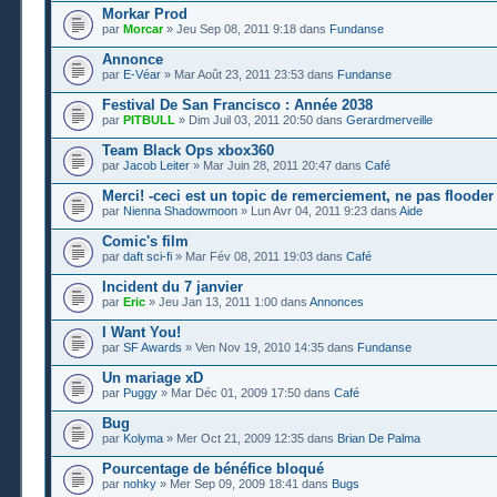
Morkar Prod
par
Morcar
» Jeu Sep 08, 2011 9:18 dans
Fundanse
Annonce
par
E-Véar
» Mar Août 23, 2011 23:53 dans
Fundanse
Festival De San Francisco : Année 2038
par
PITBULL
» Dim Juil 03, 2011 20:50 dans
Gerardmerveille
Team Black Ops xbox360
par
Jacob Leiter
» Mar Juin 28, 2011 20:47 dans
Café
Merci! -ceci est un topic de remerciement, ne pas flooder
par
Nienna Shadowmoon
» Lun Avr 04, 2011 9:23 dans
Aide
Comic's film
par
daft sci-fi
» Mar Fév 08, 2011 19:03 dans
Café
Incident du 7 janvier
par
Eric
» Jeu Jan 13, 2011 1:00 dans
Annonces
I Want You!
par
SF Awards
» Ven Nov 19, 2010 14:35 dans
Fundanse
Un mariage xD
par
Puggy
» Mar Déc 01, 2009 17:50 dans
Café
Bug
par
Kolyma
» Mer Oct 21, 2009 12:35 dans
Brian De Palma
Pourcentage de bénéfice bloqué
par
nohky
» Mer Sep 09, 2009 18:41 dans
Bugs