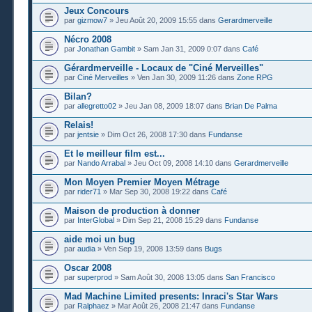
Jeux Concours
par
gizmow7
» Jeu Août 20, 2009 15:55 dans
Gerardmerveille
Nécro 2008
par
Jonathan Gambit
» Sam Jan 31, 2009 0:07 dans
Café
Gérardmerveille - Locaux de "Ciné Merveilles"
par
Ciné Merveilles
» Ven Jan 30, 2009 11:26 dans
Zone RPG
Bilan?
par
allegretto02
» Jeu Jan 08, 2009 18:07 dans
Brian De Palma
Relais!
par
jentsie
» Dim Oct 26, 2008 17:30 dans
Fundanse
Et le meilleur film est...
par
Nando Arrabal
» Jeu Oct 09, 2008 14:10 dans
Gerardmerveille
Mon Moyen Premier Moyen Métrage
par
rider71
» Mar Sep 30, 2008 19:22 dans
Café
Maison de production à donner
par
InterGlobal
» Dim Sep 21, 2008 15:29 dans
Fundanse
aide moi un bug
par
audia
» Ven Sep 19, 2008 13:59 dans
Bugs
Oscar 2008
par
superprod
» Sam Août 30, 2008 13:05 dans
San Francisco
Mad Machine Limited presents: Inraci's Star Wars
par
Ralphaez
» Mar Août 26, 2008 21:47 dans
Fundanse