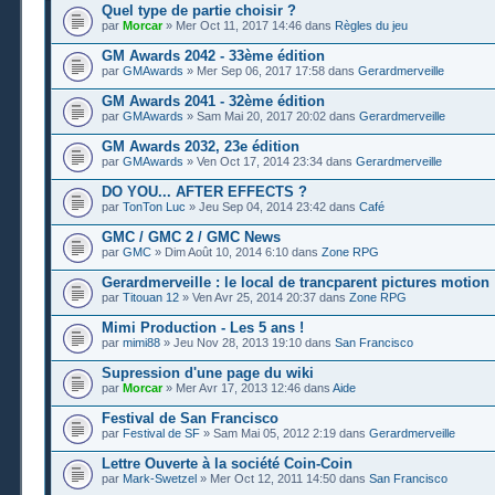
Quel type de partie choisir ?
par
Morcar
» Mer Oct 11, 2017 14:46 dans
Règles du jeu
GM Awards 2042 - 33ème édition
par
GMAwards
» Mer Sep 06, 2017 17:58 dans
Gerardmerveille
GM Awards 2041 - 32ème édition
par
GMAwards
» Sam Mai 20, 2017 20:02 dans
Gerardmerveille
GM Awards 2032, 23e édition
par
GMAwards
» Ven Oct 17, 2014 23:34 dans
Gerardmerveille
DO YOU... AFTER EFFECTS ?
par
TonTon Luc
» Jeu Sep 04, 2014 23:42 dans
Café
GMC / GMC 2 / GMC News
par
GMC
» Dim Août 10, 2014 6:10 dans
Zone RPG
Gerardmerveille : le local de trancparent pictures motion
par
Titouan 12
» Ven Avr 25, 2014 20:37 dans
Zone RPG
Mimi Production - Les 5 ans !
par
mimi88
» Jeu Nov 28, 2013 19:10 dans
San Francisco
Supression d'une page du wiki
par
Morcar
» Mer Avr 17, 2013 12:46 dans
Aide
Festival de San Francisco
par
Festival de SF
» Sam Mai 05, 2012 2:19 dans
Gerardmerveille
Lettre Ouverte à la société Coin-Coin
par
Mark-Swetzel
» Mer Oct 12, 2011 14:50 dans
San Francisco