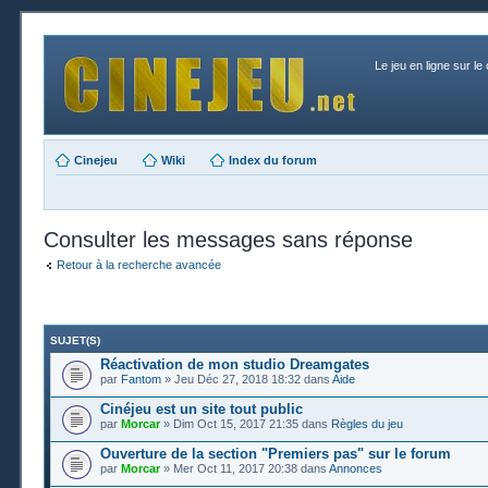
Le jeu en ligne sur le
Cinejeu
Wiki
Index du forum
Consulter les messages sans réponse
Retour à la recherche avancée
SUJET(S)
Réactivation de mon studio Dreamgates
par
Fantom
» Jeu Déc 27, 2018 18:32 dans
Aide
Cinéjeu est un site tout public
par
Morcar
» Dim Oct 15, 2017 21:35 dans
Règles du jeu
Ouverture de la section "Premiers pas" sur le forum
par
Morcar
» Mer Oct 11, 2017 20:38 dans
Annonces