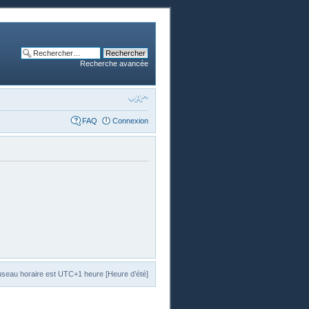
Recherche avancée
FAQ
Connexion
useau horaire est UTC+1 heure [Heure d’été]