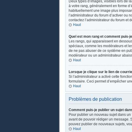
Deux types d’images, visibles lors de l
à votre rang, généralement en forme d’ét
habituellement une image plus imposant
l’administrateur du forum d’activer ou n
contactez l’administrateur du forum et d
Haut
Quel est mon rang et comment puis-je 
Les rangs, qui apparaissent en dessous d
spéciaux, comme les modérateurs et les 
de ne pas abuser de ce système en publ
modérateur ou un administrateur abais
Haut
Lorsque je clique sur le lien de courri
Si l’administrateur a activé cette fonctio
formulaire. Ceci permet d’empêcher une
Haut
Problèmes de publication
Comment puis-je publier un sujet dan
Pour publier un nouveau sujet dans un fo
avant de pouvoir rédiger un message. Su
pouvez publier de nouveaux sujets, vou
Haut