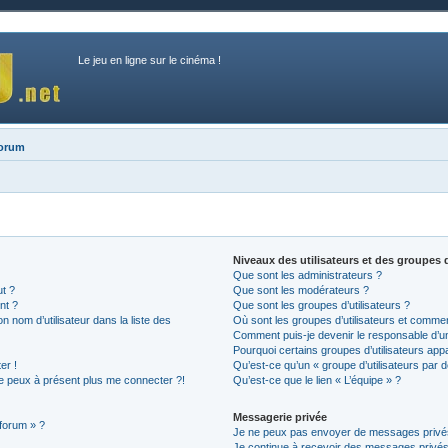
Le jeu en ligne sur le cinéma !
forum
Niveaux des utilisateurs et des groupes d
Que sont les administrateurs ?
ut ?
Que sont les modérateurs ?
nt ?
Que sont les groupes d’utilisateurs ?
nom d’utilisateur dans la liste des
Où sont les groupes d’utilisateurs et commen
Comment puis-je devenir le responsable d’un 
Pourquoi certains groupes d’utilisateurs app
er !
Qu’est-ce qu’un « groupe d’utilisateurs par d
 ne peux à présent plus me connecter ?!
Qu’est-ce que le lien « L’équipe » ?
Messagerie privée
 forum » ?
Je ne peux pas envoyer de messages privé
Je continue à recevoir des messages privés n