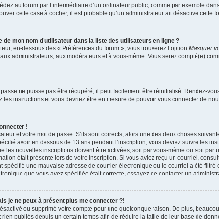
dez au forum par l’intermédiaire d’un ordinateur public, comme par exemple dans u
trouver cette case à cocher, il est probable qu’un administrateur ait désactivé cette fo
e mon nom d’utilisateur dans la liste des utilisateurs en ligne ?
ateur, en-dessous des « Préférences du forum », vous trouverez l’option
Masquer vot
qu’aux administrateurs, aux modérateurs et à vous-même. Vous serez compté(e) comme 
passe ne puisse pas être récupéré, il peut facilement être réinitialisé. Rendez-vou
ez les instructions et vous devriez être en mesure de pouvoir vous connecter de n
onnecter !
sateur et votre mot de passe. S’ils sont corrects, alors une des deux choses suivante
écifié avoir en dessous de 13 ans pendant l’inscription, vous devrez suivre les ins
 les nouvelles inscriptions doivent être activées, soit par vous-même ou soit par 
mation était présente lors de votre inscription. Si vous aviez reçu un courriel, consul
spécifié une mauvaise adresse de courrier électronique ou le courriel a été filtré e
ctronique que vous avez spécifiée était correcte, essayez de contacter un administr
mais je ne peux à présent plus me connecter ?!
it désactivé ou supprimé votre compte pour une quelconque raison. De plus, beauco
 rien publiés depuis un certain temps afin de réduire la taille de leur base de donnée