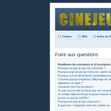
Cinejeu
Wiki
Index du 
Foire aux questions
Problèmes de connexion et d’inscription
Pourquoi ne puis-je pas me connecter ?
Pourquoi ai-je besoin de m’inscrire, après to
Pourquoi suis-je déconnecté automatiqueme
Comment puis-je empêcher l’affichage de mon 
utilisateurs en ligne ?
J’ai perdu mon mot de passe !
Je suis inscrit mais ne peux pas me connect
Je m’étais déjà inscrit par le passé mais je
Qu’est-ce que la COPPA ?
Pourquoi ne puis-je pas m’inscrire ?
À quoi sert « Supprimer tous les cookies du