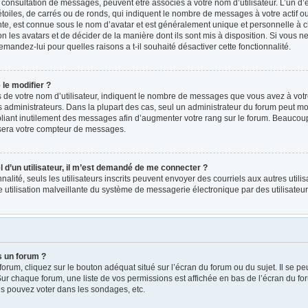
a consultation de messages, peuvent être associés à votre nom d’utilisateur. L’un d
oiles, de carrés ou de ronds, qui indiquent le nombre de messages à votre actif ou v
e, est connue sous le nom d’avatar et est généralement unique et personnelle à ch
on les avatars et de décider de la manière dont ils sont mis à disposition. Si vous ne
emandez-lui pour quelles raisons a t-il souhaité désactiver cette fonctionnalité.
le modifier ?
e votre nom d’utilisateur, indiquent le nombre de messages que vous avez à votre ac
administrateurs. Dans la plupart des cas, seul un administrateur du forum peut mod
iant inutilement des messages afin d’augmenter votre rang sur le forum. Beaucoup 
sera votre compteur de messages.
el d’un utilisateur, il m’est demandé de me connecter ?
nnalité, seuls les utilisateurs inscrits peuvent envoyer des courriels aux autres utili
 utilisation malveillante du système de messagerie électronique par des utilisate
s un forum ?
rum, cliquez sur le bouton adéquat situé sur l’écran du forum ou du sujet. Il se pe
r chaque forum, une liste de vos permissions est affichée en bas de l’écran du fo
s pouvez voter dans les sondages, etc.