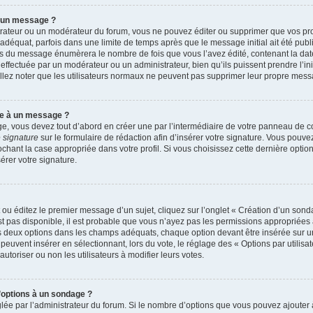
r un message ?
rateur ou un modérateur du forum, vous ne pouvez éditer ou supprimer que vos p
déquat, parfois dans une limite de temps après que le message initial ait été publ
s du message énumèrera le nombre de fois que vous l’avez édité, contenant la date et
n effectuée par un modérateur ou un administrateur, bien qu’ils puissent prendre l’in
uillez noter que les utilisateurs normaux ne peuvent pas supprimer leur propre mes
re à un message ?
, vous devez tout d’abord en créer une par l’intermédiaire de votre panneau de cont
 signature
sur le formulaire de rédaction afin d’insérer votre signature. Vous pouv
ant la case appropriée dans votre profil. Si vous choisissez cette dernière option, 
rer votre signature.
u éditez le premier message d’un sujet, cliquez sur l’onglet « Création d’un sond
’est pas disponible, il est probable que vous n’ayez pas les permissions appropriée
ns deux options dans les champs adéquats, chaque option devant être insérée sur u
 peuvent insérer en sélectionnant, lors du vote, le réglage des « Options par utilis
autoriser ou non les utilisateurs à modifier leurs votes.
d’options à un sondage ?
glée par l’administrateur du forum. Si le nombre d’options que vous pouvez ajoute