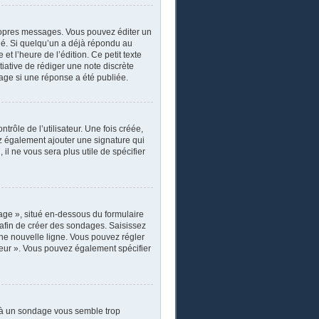
ropres messages. Vous pouvez éditer un
ié. Si quelqu’un a déjà répondu au
 l’heure de l’édition. Ce petit texte
itiative de rédiger une note discrète
sage si une réponse a été publiée.
rôle de l’utilisateur. Une fois créée,
ez également ajouter une signature qui
il ne vous sera plus utile de spécifier
age », situé en-dessous du formulaire
s afin de créer des sondages. Saisissez
ne nouvelle ligne. Vous pouvez régler
ateur ». Vous pouvez également spécifier
r à un sondage vous semble trop