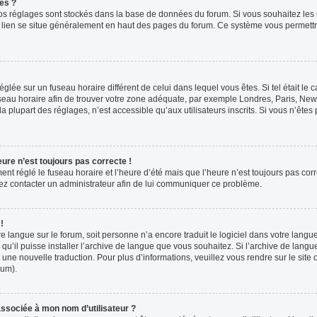
es ?
s vos réglages sont stockés dans la base de données du forum. Si vous souhaitez les
ce lien se situe généralement en haut des pages du forum. Ce système vous permettr
 réglée sur un fuseau horaire différent de celui dans lequel vous êtes. Si tel était l
 fuseau horaire afin de trouver votre zone adéquate, par exemple Londres, Paris, New 
plupart des réglages, n’est accessible qu’aux utilisateurs inscrits. Si vous n’êtes pa
eure n’est toujours pas correcte !
ment réglé le fuseau horaire et l’heure d’été mais que l’heure n’est toujours pas corr
llez contacter un administrateur afin de lui communiquer ce problème.
!
otre langue sur le forum, soit personne n’a encore traduit le logiciel dans votre la
 qu’il puisse installer l’archive de langue que vous souhaitez. Si l’archive de langu
ne nouvelle traduction. Pour plus d’informations, veuillez vous rendre sur le site o
rum).
ssociée à mon nom d’utilisateur ?