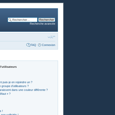
Recherche avancée
FAQ
Connexion
’utilisateurs
t puis-je en rejoindre un ?
groupe d’utilisateurs ?
araissent dans une couleur différente ?
éfaut » ?
s !
on sollicités !