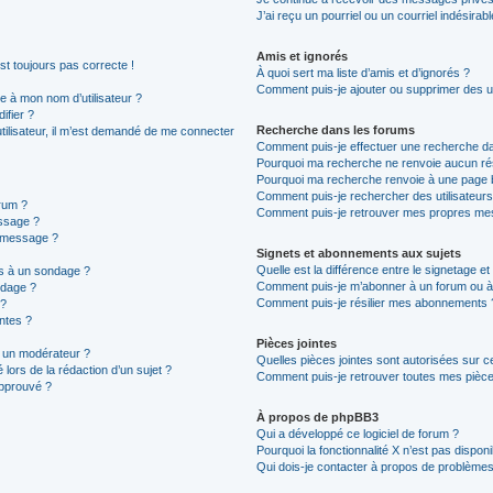
J’ai reçu un pourriel ou un courriel indésirab
Amis et ignorés
est toujours pas correcte !
À quoi sert ma liste d’amis et d’ignorés ?
Comment puis-je ajouter ou supprimer des uti
 à mon nom d’utilisateur ?
ifier ?
Recherche dans les forums
 utilisateur, il m’est demandé de me connecter
Comment puis-je effectuer une recherche d
Pourquoi ma recherche ne renvoie aucun rés
Pourquoi ma recherche renvoie à une page 
Comment puis-je rechercher des utilisateurs
rum ?
Comment puis-je retrouver mes propres mes
ssage ?
n message ?
Signets et abonnements aux sujets
Quelle est la différence entre le signetage e
ns à un sondage ?
Comment puis-je m’abonner à un forum ou à 
ndage ?
Comment puis-je résilier mes abonnements 
 ?
intes ?
Pièces jointes
 un modérateur ?
Quelles pièces jointes sont autorisées sur c
 lors de la rédaction d’un sujet ?
Comment puis-je retrouver toutes mes pièces
approuvé ?
À propos de phpBB3
Qui a développé ce logiciel de forum ?
Pourquoi la fonctionnalité X n’est pas disponi
Qui dois-je contacter à propos de problèmes