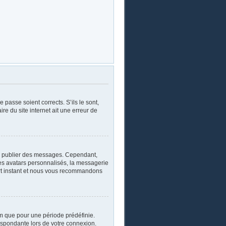
 passe soient corrects. S’ils le sont,
re du site internet ait une erreur de
oir publier des messages. Cependant,
les avatars personnalisés, la messagerie
ourt instant et nous vous recommandons
m que pour une période prédéfinie.
respondante lors de votre connexion.