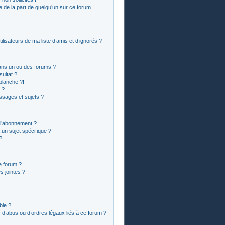
le de la part de quelqu’un sur ce forum !
lisateurs de ma liste d’amis et d’ignorés ?
ans un ou des forums ?
ultat ?
blanche ?!
 ?
sages et sujets ?
t l’abonnement ?
un sujet spécifique ?
?
e forum ?
 jointes ?
ble ?
 d’abus ou d’ordres légaux liés à ce forum ?