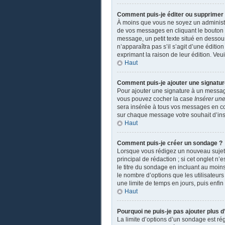
Comment puis-je éditer ou supprime
À moins que vous ne soyez un administ
de vos messages en cliquant le bouton a
message, un petit texte situé en dessou
n’apparaîtra pas s’il s’agit d’une éditio
exprimant la raison de leur édition. Ve
Haut
Comment puis-je ajouter une signatu
Pour ajouter une signature à un message
vous pouvez cocher la case
Insérer une
sera insérée à tous vos messages en coch
sur chaque message votre souhait d’insé
Haut
Comment puis-je créer un sondage ?
Lorsque vous rédigez un nouveau sujet o
principal de rédaction ; si cet onglet n
le titre du sondage en incluant au moi
le nombre d’options que les utilisateurs
une limite de temps en jours, puis enfin 
Haut
Pourquoi ne puis-je pas ajouter plus 
La limite d’options d’un sondage est ré