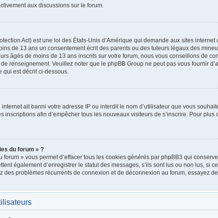
ctivement aux discussions sur le forum.
ection Act) est une loi des États-Unis d’Amérique qui demande aux sites internet 
oins de 13 ans un consentement écrit des parents ou des tuteurs légaux des mineu
urs âgés de moins de 13 ans inscrits sur votre forum, nous vous conseillons de cont
e de renseignement. Veuillez noter que le phpBB Group ne peut pas vous fournir d’a
 qui est décrit ci-dessous.
e internet ait banni votre adresse IP ou interdit le nom d’utilisateur que vous souhait
 inscriptions afin d’empêcher tous les nouveaux visiteurs de s’inscrire. Pour plus d
ies du forum » ?
u forum » vous permet d’effacer tous les cookies générés par phpBB3 qui conservent
nt également d’enregistrer le statut des messages, s’ils sont lus ou non lus, si cett
rez des problèmes récurrents de connexion et de déconnexion au forum, essayez de
ilisateurs