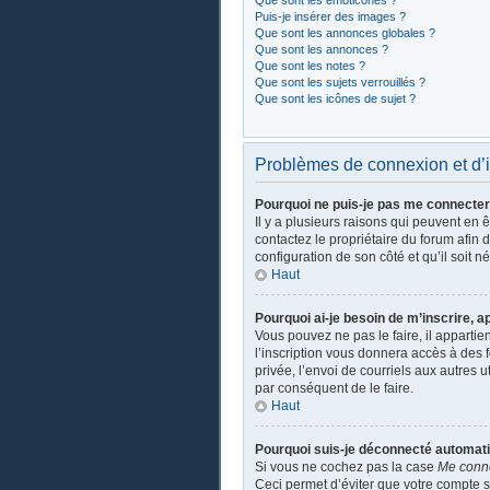
Que sont les émoticônes ?
Puis-je insérer des images ?
Que sont les annonces globales ?
Que sont les annonces ?
Que sont les notes ?
Que sont les sujets verrouillés ?
Que sont les icônes de sujet ?
Problèmes de connexion et d’i
Pourquoi ne puis-je pas me connecter
Il y a plusieurs raisons qui peuvent en 
contactez le propriétaire du forum afin 
configuration de son côté et qu’il soit n
Haut
Pourquoi ai-je besoin de m’inscrire, a
Vous pouvez ne pas le faire, il apparti
l’inscription vous donnera accès à des 
privée, l’envoi de courriels aux autres 
par conséquent de le faire.
Haut
Pourquoi suis-je déconnecté automat
Si vous ne cochez pas la case
Me conn
Ceci permet d’éviter que votre compte so