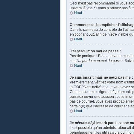
Ceci n’est pas recommandé si vous accé
université, etc. Si vous n’arrivez pas à 
Haut
Comment puis-je empêcher l’affichage d
Dans le panneau de contrôle de l’utilis
en cochant
Oui
afin de n’être visible 
Haut
J’ai perdu mon mot de passe !
Pas de panique ! Bien que votre mot de 
sur
J’ai perdu mon mot de passe
. Suiv
Haut
Je suis inscrit mais ne peux pas me c
Premièrement, vérifiez votre nom d’utili
la COPPA est activé et que vous avez sp
Certains forums exigeront également que
puissiez ouvrir une session ; cette infor
pas de courriel, vous avez probablement 
certain(e) que l’adresse de courrier éle
Haut
Je m’étais déjà inscrit par le passé 
Il est possible qu’un administrateur a
périodiquement les utilisateurs qui n’ont