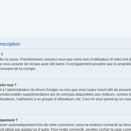
nscription
 ?
être la cause. Premièrement, assurez-vous que votre nom d’utilisateur et votre mot de
de vous assurer de ne pas avoir été banni. Il est également possible que le propriétai
écessaire de la corriger.
près tout ?
ent à l’administrateur du forum d’exiger ou non que vous soyez inscrit afin de pouv
fonctionnalités supplémentaires qui ne sont pas disponibles aux visiteurs, comme 
utilisateurs, l’adhésion à un groupe d’utilisateurs, etc. Ceci ne vous prend qu’un c
iquement ?
ecter automatiquement
lors de votre connexion, vous ne resterez connecté au foru
it utilisé par quelqu’un d’autre. Pour rester connecté, veuillez cocher la case cor