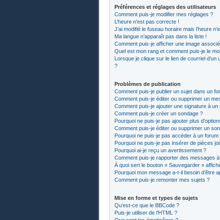
Préférences et réglages des utilisateurs
Comment puis-je modifier mes réglages ?
L’heure n’est pas correcte !
J’ai modifié le fuseau horaire mais l’heure n’
Ma langue n’apparaît pas dans la liste !
Comment puis-je afficher une image associée
Quel est mon rang et comment puis-je le mod
Lorsque je clique sur le lien de courriel d’un
?
Problèmes de publication
Comment puis-je publier un sujet dans un fo
Comment puis-je éditer ou supprimer un me
Comment puis-je ajouter une signature à u
Comment puis-je créer un sondage ?
Pourquoi ne puis-je pas ajouter plus d’optio
Comment puis-je éditer ou supprimer un so
Pourquoi ne puis-je pas accéder à un forum
Pourquoi ne puis-je pas insérer de pièces jo
Pourquoi ai-je reçu un avertissement ?
Comment puis-je rapporter des messages à
À quoi sert le bouton « Sauvegarder » affiché
Pourquoi mon message a-t-il besoin d’être 
Comment puis-je remonter mes sujets ?
Mise en forme et types de sujets
Qu’est-ce que le BBCode ?
Puis-je utiliser de l’HTML ?