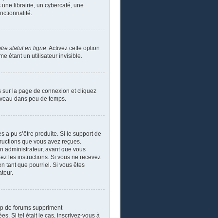
ne librairie, un cybercafé, une
nctionnalité.
re statut en ligne
. Activez cette option
étant un utilisateur invisible.
s sur la page de connexion et cliquez
ouveau dans peu de temps.
s a pu s’être produite. Si le support de
tructions que vous avez reçues.
un administrateur, avant que vous
tez les instructions. Si vous ne recevez
n tant que pourriel. Si vous êtes
ateur.
up de forums suppriment
s. Si tel était le cas, inscrivez-vous à