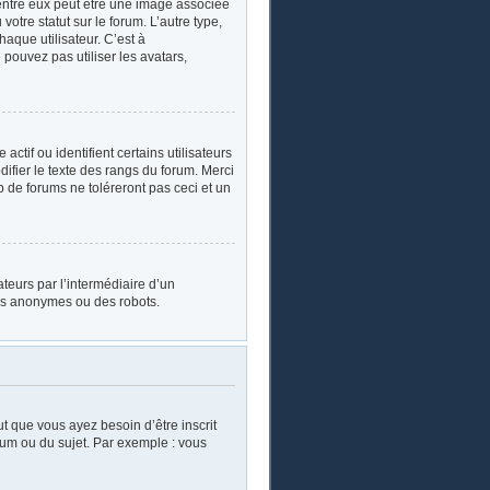
’entre eux peut être une image associée
otre statut sur le forum. L’autre type,
aque utilisateur. C’est à
 pouvez pas utiliser les avatars,
tif ou identifient certains utilisateurs
ifier le texte des rangs du forum. Merci
de forums ne toléreront pas ceci et un
sateurs par l’intermédiaire d’un
urs anonymes ou des robots.
ut que vous ayez besoin d’être inscrit
rum ou du sujet. Par exemple : vous